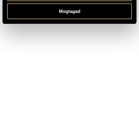
TITLE
PUBLISHER
Megtagad
Végh in his Mother Tongue
BMC Records