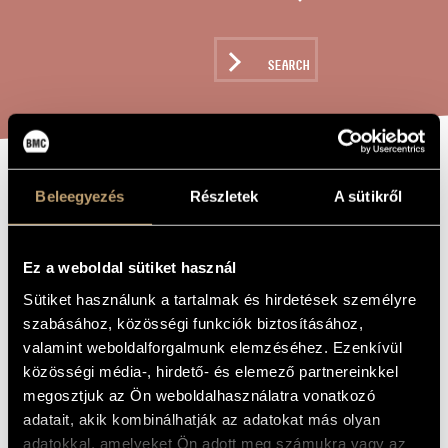
ARTIST DATABASE
COMPOSITION DATABASE
SEARCH
MUSIC LIBRARY, ONLINE CATALOG
SERENADE NO. 2
Beleegyezés
Részletek
A sütikről
TITLE OF
THE WORK
(F MAJOR), OP.
63
Ez a weboldal sütiket használ
Sütiket használunk a tartalmak és hirdetések személyre
szabásához, közösségi funkciók biztosításához,
Volkmann Róbert
COMPOSER
valamint weboldalforgalmunk elemzéséhez. Ezenkívül
II. szerenád (F-dúr), Op. 63
ORIGINAL /
közösségi média-, hirdető- és elemező partnereinkkel
HUNGARIAN
megosztjuk az Ön weboldalhasználatra vonatkozó
TITLE
adatait, akik kombinálhatják az adatokat más olyan
Serenade No. 2 (F Major), Op. 63
FOREIGN
LANGUAGE /
adatokkal, amelyeket Ön adott meg számukra vagy az
ENGLISH