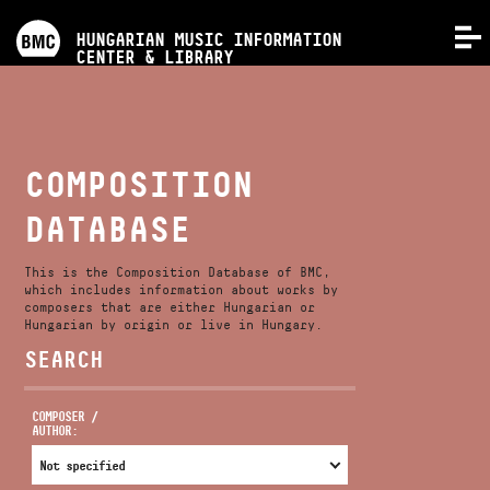
PROGRAMS
HUNGARIAN MUSIC INFORMATION
MENU
CENTER & LIBRARY
COMPETITIONS
TRAININGS
COMPOSITION
DATABASE
RELEASES
This is the Composition Database of BMC,
ABOUT US
which includes information about works by
composers that are either Hungarian or
Hungarian by origin or live in Hungary.
SEARCH
CONTACT
COMPOSER /
AUTHOR:
VIDEO GALLERY