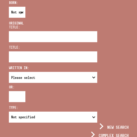
BORN:
ORIGINAL
TITLE:
ADDRESS
TITLE:
EMAIL
infokozpont@bmc.hu
WRITTEN IN:
PHONE
OR:
OPENING HOURS
TYPE:
NEW SEARCH
COMPLEX SEARCH