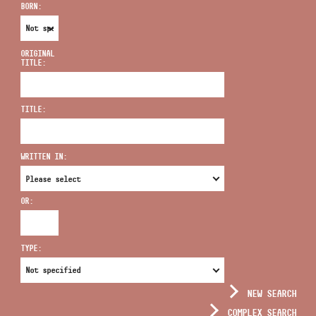
BORN:
ORIGINAL
TITLE:
ADDRESS
TITLE:
EMAIL
infokozpont@bmc.hu
WRITTEN IN:
PHONE
OR:
OPENING HOURS
TYPE:
NEW SEARCH
COMPLEX SEARCH