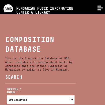
PROGRAMS
HUNGARIAN MUSIC INFORMATION
MENU
CENTER & LIBRARY
COMPETITIONS
TRAININGS
COMPOSITION
DATABASE
RELEASES
This is the Composition Database of BMC,
ABOUT US
which includes information about works by
composers that are either Hungarian or
Hungarian by origin or live in Hungary.
SEARCH
CONTACT
COMPOSER /
AUTHOR:
VIDEO GALLERY