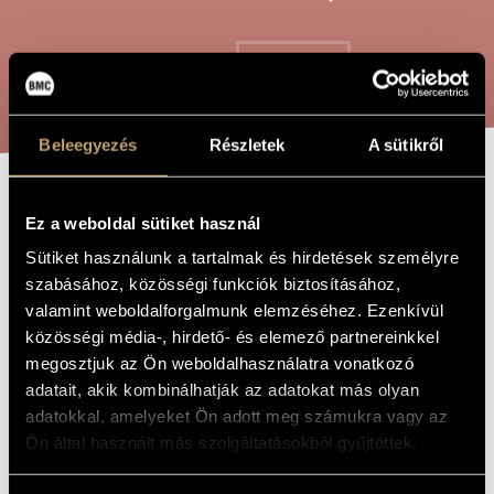
ARTIST DATABASE
COMPOSITION DATABASE
SEARCH
MUSIC LIBRARY, ONLINE CATALOG
Beleegyezés
Részletek
A sütikről
"IM TIEFSTEN
TITLE OF
Ez a weboldal sütiket használ
THE WORK
INNERN"
Sütiket használunk a tartalmak és hirdetések személyre
szabásához, közösségi funkciók biztosításához,
valamint weboldalforgalmunk elemzéséhez. Ezenkívül
Volkmann Róbert
COMPOSER
közösségi média-, hirdető- és elemező partnereinkkel
megosztjuk az Ön weboldalhasználatra vonatkozó
"Im tiefsten Innern"
ORIGINAL /
HUNGARIAN
adatait, akik kombinálhatják az adatokat más olyan
TITLE
adatokkal, amelyeket Ön adott meg számukra vagy az
"Im tiefsten Innern"
FOREIGN
Ön által használt más szolgáltatásokból gyűjtöttek.
LANGUAGE /
ENGLISH
TITLE