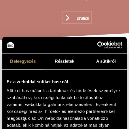
ARTIST DATABASE
COMPOSITION DATABASE
SEARCH
MUSIC LIBRARY, ONLINE CATALOG
3 LIEDER, OP.
TITLE OF
THE WORK
Beleegyezés
Részletek
A sütikről
52 / 3 SONGS,
OP. 52
Ez a weboldal sütiket használ
Sütiket használunk a tartalmak és hirdetések személyre
Volkmann Róbert
COMPOSER
szabásához, közösségi funkciók biztosításához,
valamint weboldalforgalmunk elemzéséhez. Ezenkívül
3 Lieder, Op. 52 / 3 dal, Op. 52
ORIGINAL /
HUNGARIAN
közösségi média-, hirdető- és elemező partnereinkkel
TITLE
megosztjuk az Ön weboldalhasználatra vonatkozó
3 Lieder, Op. 52 / 3 Songs, Op. 52
FOREIGN
adatait, akik kombinálhatják az adatokat más olyan
LANGUAGE /
ENGLISH