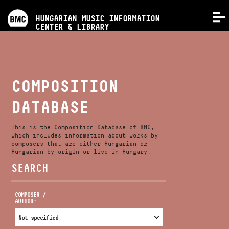
PROGRAMS
HUNGARIAN MUSIC INFORMATION
MENU
CENTER & LIBRARY
COMPETITIONS
TRAININGS
COMPOSITION
DATABASE
RELEASES
This is the Composition Database of BMC,
ABOUT US
which includes information about works by
composers that are either Hungarian or
Hungarian by origin or live in Hungary.
SEARCH
CONTACT
COMPOSER /
AUTHOR:
VIDEO GALLERY