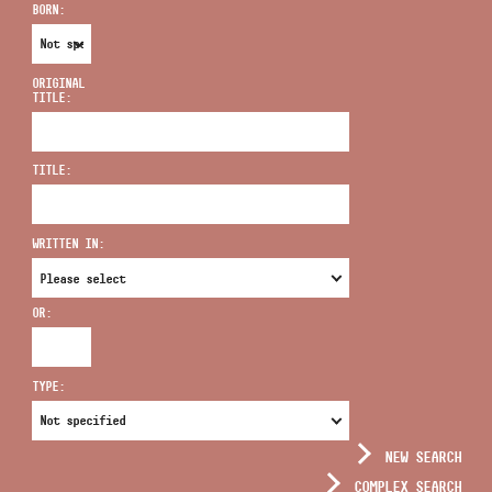
BORN:
ORIGINAL
TITLE:
ADDRESS
TITLE:
EMAIL
infokozpont@bmc.hu
WRITTEN IN:
PHONE
OR:
OPENING HOURS
TYPE:
NEW SEARCH
COMPLEX SEARCH