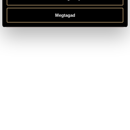
Composed: 1865 - 1866
REMARKS,
OTHER INFO
Based on poems by Heinrich Heine and Theodor Storm
Megtagad
Movement III also available in English (Translation by Helen
D. Tretbar)