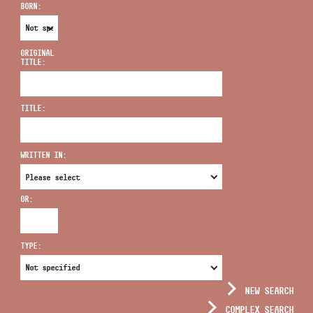
BORN:
ORIGINAL
TITLE:
ADDRESS
TITLE:
EMAIL
infokozpont@bmc.hu
WRITTEN IN:
PHONE
OR:
OPENING HOURS
TYPE:
NEW SEARCH
COMPLEX SEARCH