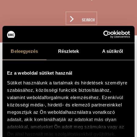
ARTIST DATABASE
COMPOSITION DATABASE
SEARCH
MUSIC LIBRARY, ONLINE CATALOG
Beleegyezés
Részletek
A sütikről
KLEINE SUITE,
TITLE OF
THE WORK
OP. 88 / SMALL
Ez a weboldal sütiket használ
SUITE, OP. 88
Sütiket használunk a tartalmak és hirdetések személyre
szabásához, közösségi funkciók biztosításához,
valamint weboldalforgalmunk elemzéséhez. Ezenkívül
Fried Géza
COMPOSER
közösségi média-, hirdető- és elemező partnereinkkel
Kleine suite, Op. 88 / Kis szvit, op. 88
megosztjuk az Ön weboldalhasználatra vonatkozó
ORIGINAL /
HUNGARIAN
adatait, akik kombinálhatják az adatokat más olyan
TITLE
adatokkal, amelyeket Ön adott meg számukra vagy az
Kleine suite, Op. 88 / Small Suite, op. 88
FOREIGN
LANGUAGE /
Ön által használt más szolgáltatásokból gyűjtöttek.
ENGLISH