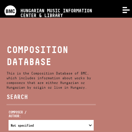
PROGRAMS
HUNGARIAN MUSIC INFORMATION
MENU
CENTER & LIBRARY
COMPETITIONS
TRAININGS
COMPOSITION
DATABASE
RELEASES
This is the Composition Database of BMC,
ABOUT US
which includes information about works by
composers that are either Hungarian or
Hungarian by origin or live in Hungary.
SEARCH
CONTACT
COMPOSER /
AUTHOR:
VIDEO GALLERY