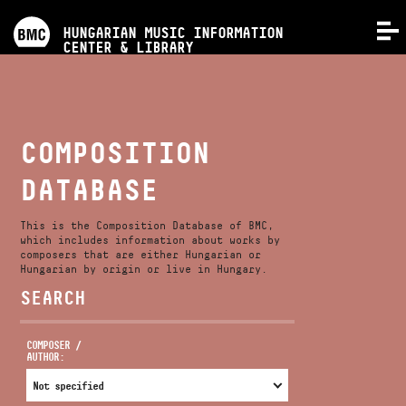
PROGRAMS
HUNGARIAN MUSIC INFORMATION
MENU
CENTER & LIBRARY
COMPETITIONS
TRAININGS
COMPOSITION
DATABASE
RELEASES
This is the Composition Database of BMC,
ABOUT US
which includes information about works by
composers that are either Hungarian or
Hungarian by origin or live in Hungary.
SEARCH
CONTACT
COMPOSER /
AUTHOR:
VIDEO GALLERY