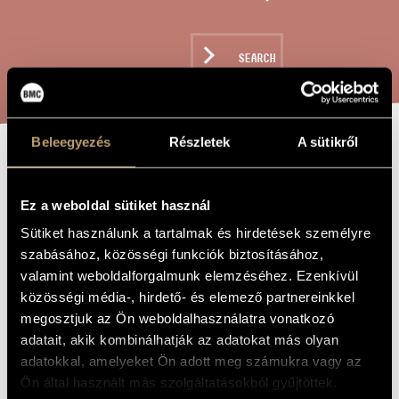
ARTIST DATABASE
COMPOSITION DATABASE
SEARCH
MUSIC LIBRARY, ONLINE CATALOG
Beleegyezés
Részletek
A sütikről
ON VISION
TITLE OF
THE WORK
Ez a weboldal sütiket használ
Megyeri Krisztina
COMPOSER
Sütiket használunk a tartalmak és hirdetések személyre
szabásához, közösségi funkciók biztosításához,
A látásról
ORIGINAL /
valamint weboldalforgalmunk elemzéséhez. Ezenkívül
HUNGARIAN
TITLE
közösségi média-, hirdető- és elemező partnereinkkel
On Vision
FOREIGN
megosztjuk az Ön weboldalhasználatra vonatkozó
LANGUAGE /
adatait, akik kombinálhatják az adatokat más olyan
ENGLISH
TITLE
adatokkal, amelyeket Ön adott meg számukra vagy az
Chamber cantata on Zsuzsa Takács´s poem - For soprano
SUBTITLE
Ön által használt más szolgáltatásokból gyűjtöttek.
and string quartet