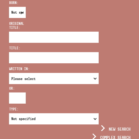
BORN:
ORIGINAL
TITLE:
ADDRESS
TITLE:
EMAIL
infokozpont@bmc.hu
WRITTEN IN:
PHONE
OR:
OPENING HOURS
TYPE:
NEW SEARCH
COMPLEX SEARCH