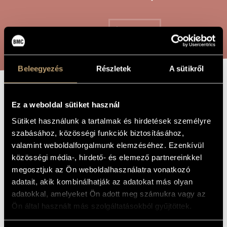
ARTIST DATABASE
COMPOSITION DATABASE
SEARCH
MUSIC LIBRARY, ONLINE CATALOG
Beleegyezés
Részletek
A sütikről
SCHERZO
TITLE OF
Ez a weboldal sütiket használ
THE WORK
Sütiket használunk a tartalmak és hirdetések személyre
Tóth Péter
COMPOSER
szabásához, közösségi funkciók biztosításához,
valamint weboldalforgalmunk elemzéséhez. Ezenkívül
Scherzo
ORIGINAL /
közösségi média-, hirdető- és elemező partnereinkkel
HUNGARIAN
TITLE
megosztjuk az Ön weboldalhasználatra vonatkozó
Scherzo
FOREIGN
adatait, akik kombinálhatják az adatokat más olyan
LANGUAGE /
adatokkal, amelyeket Ön adott meg számukra vagy az
ENGLISH
TITLE
Ön által használt más szolgáltatásokból gyűjtöttek.
On László Nagy´s poem: Maize Breakers - For mixed choir
SUBTITLE