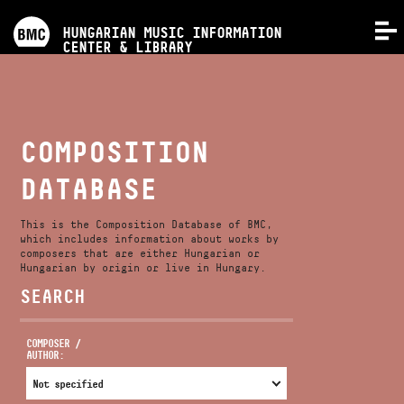
PROGRAMS
HUNGARIAN MUSIC INFORMATION
MENU
CENTER & LIBRARY
COMPETITIONS
TRAININGS
COMPOSITION
DATABASE
RELEASES
This is the Composition Database of BMC,
ABOUT US
which includes information about works by
composers that are either Hungarian or
Hungarian by origin or live in Hungary.
SEARCH
CONTACT
COMPOSER /
AUTHOR:
VIDEO GALLERY