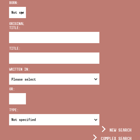
BORN:
ORIGINAL
TITLE:
ADDRESS
TITLE:
EMAIL
infokozpont@bmc.hu
WRITTEN IN:
PHONE
OR:
OPENING HOURS
TYPE:
NEW SEARCH
COMPLEX SEARCH