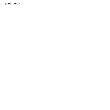
le on youtube.com)
Kulturális és Innovációs Minisztérium
Nemzeti Kulturális Alap
Ferencváros
greenroom creative agency
 by