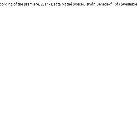
ecording of the premiere, 2017 - Beáta Máthé (voice), István Benedekfi (pf.) (Availab
Design
ter
facebook page
YouTube channel