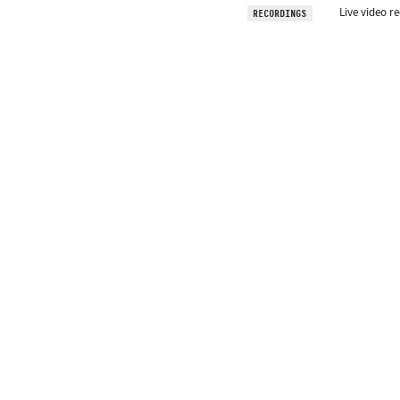
Live video r
RECORDINGS
Subscribe newslet