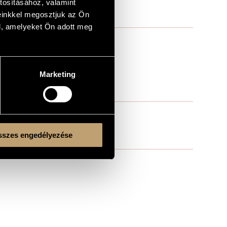
tosításához, valamint
einkkel megosztjuk az Ön
l, amelyeket Ön adott meg
Marketing
szes engedélyezése