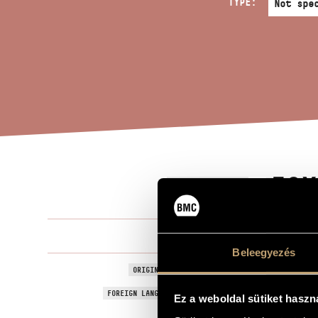
TYPE:
JOY
TITLE OF THE WORK
Tóth Péter
COMPOSER
Beleegyezés
Joyce dalok
ORIGINAL / HUNGARIAN TITLE
Joyce Songs
FOREIGN LANGUAGE / ENGLISH TITLE
Ez a weboldal sütiket haszn
For voice an
SUBTITLE