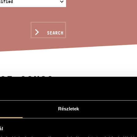
SEARCH
CE SONGS
Részletek
ál
d piano