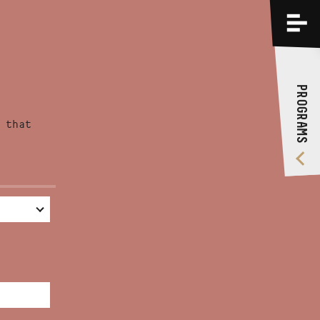
PROGRAMS
TRAININGS
PROGRAMS
ABOUT US
 that
VIDEO GALLERY