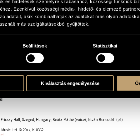
mak és hirdetések személyre szabásához, közösségi funkciók biz
hez. Ezenkívül közösségi média-, hirdető- és elemező partner
zó adatait, akik kombinálhatják az adatokat más olyan adatokka
sznált más szolgáltatásokból gyűjtöttek.
 with solo instrument(s)
Beállítások
Statisztikai
öld fölött
Kiválasztás engedélyezése
Ös
 ablakba
es
 Fricsay Hall, Szeged, Hungary; Beáta Máthé (voice), István Benedekfi (pf.)
Music Ltd. © 2017, K-0362
re!