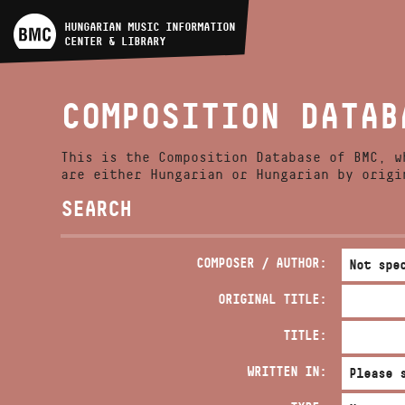
ARTIST DATABASE
HUNGARIAN MUSIC INFORMATION
CENTER & LIBRARY
COMPOSITION DATABASE
COMPOSITION DATAB
MUSIC LIBRARY, ONLINE
CATALOG
This is the Composition Database of BMC, w
are either Hungarian or Hungarian by origi
SEARCH
COMPOSER / AUTHOR:
ORIGINAL TITLE:
TITLE:
WRITTEN IN: