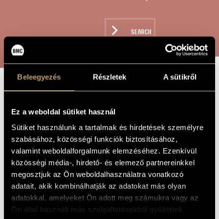
ARTIST DATABASE
COMPOSITION DATABASE
SEARCH
MUSIC LIBRARY, ONLINE CATALOG
Beleegyezés
Részletek
A sütikről
FLUTE CONCERTO
TITLE OF
THE WORK
Ez a weboldal sütiket használ
Gyöngyösi Levente
Sütiket használunk a tartalmak és hirdetések személyre
COMPOSER
szabásához, közösségi funkciók biztosításához,
Fuvolaverseny
ORIGINAL /
valamint weboldalforgalmunk elemzéséhez. Ezenkívül
HUNGARIAN
TITLE
közösségi média-, hirdető- és elemező partnereinkkel
Flute Concerto
megosztjuk az Ön weboldalhasználatra vonatkozó
FOREIGN
LANGUAGE /
adatait, akik kombinálhatják az adatokat más olyan
ENGLISH
TITLE
adatokkal, amelyeket Ön adott meg számukra vagy az
For flute and orchestra
SUBTITLE
Ön által használt más szolgáltatásokból gyűjtöttek.