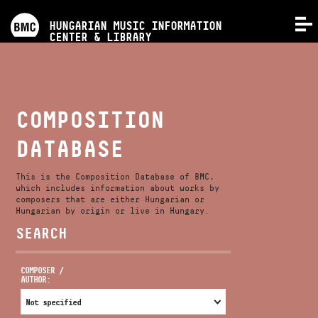
PROGRAMS
HUNGARIAN MUSIC INFORMATION
MENU
CENTER & LIBRARY
COMPETITIONS
TRAININGS
COMPOSITION
DATABASE
RELEASES
This is the Composition Database of BMC,
ABOUT US
which includes information about works by
composers that are either Hungarian or
Hungarian by origin or live in Hungary.
SEARCH
CONTACT
COMPOSER /
AUTHOR:
VIDEO GALLERY