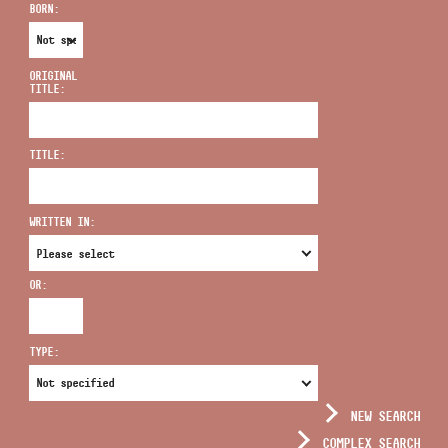
BORN:
ORIGINAL
TITLE:
ADDRESS
TITLE:
EMAIL
infokozpont@bmc.hu
WRITTEN IN:
PHONE
OR:
OPENING HOURS
TYPE:
NEW SEARCH
COMPLEX SEARCH