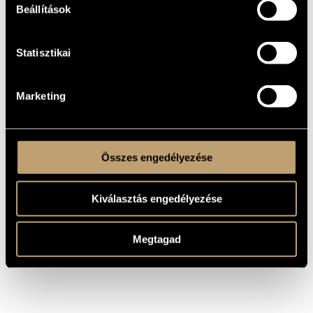
Choir and solo instrument(s)
TYPE
Beállítások
mixed choir (S-A-T-B)
INSTRUMENTATION
1 min
DURATION
Statisztikai
One movement
MOVEMENTS,
PARTS
Marketing
AREZZO, Guido di
TEXT
Latin
LANGUAGE
Ars Nova Editio 1998, AN082
PUBLISHER /
Available here!
SOURCE
Összes engedélyezése
Kiválasztás engedélyezése
Megtagad