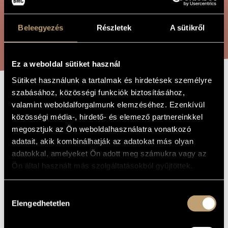
ARTIST DATABASE
Beleegyezés
Részletek
A sütikről
COMPOSITION DATABASE
SEARCH
MUSIC LIBRARY, ONLINE CATALOG
Ez a weboldal sütiket használ
Sütiket használunk a tartalmak és hirdetések személyre
szabásához, közösségi funkciók biztosításához,
ST. JOHN HYMN
TITLE OF
valamint weboldalforgalmunk elemzéséhez. Ezenkívül
THE WORK
közösségi média-, hirdető- és elemező partnereinkkel
megosztjuk az Ön weboldalhasználatra vonatkozó
Selmeczi György
COMPOSER
adatait, akik kombinálhatják az adatokat más olyan
Szent János himnusz
adatokkal, amelyeket Ön adott meg számukra vagy az
ORIGINAL /
HUNGARIAN
Ön által használt más szolgáltatásokból gyűjtöttek.
TITLE
St. John Hymn
FOREIGN
LANGUAGE /
Hozzájárulás
ENGLISH
TITLE
Elengedhetetlen
kiválasztása
For unisono mixed choir and organ - After Guido di Arezzo
SUBTITLE