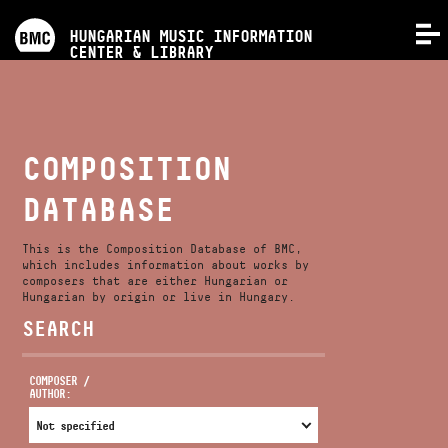
PROGRAMS
HUNGARIAN MUSIC INFORMATION
MENU
CENTER & LIBRARY
COMPETITIONS
TRAININGS
COMPOSITION
DATABASE
RELEASES
This is the Composition Database of BMC,
ABOUT US
which includes information about works by
composers that are either Hungarian or
Hungarian by origin or live in Hungary.
SEARCH
CONTACT
COMPOSER /
AUTHOR:
VIDEO GALLERY