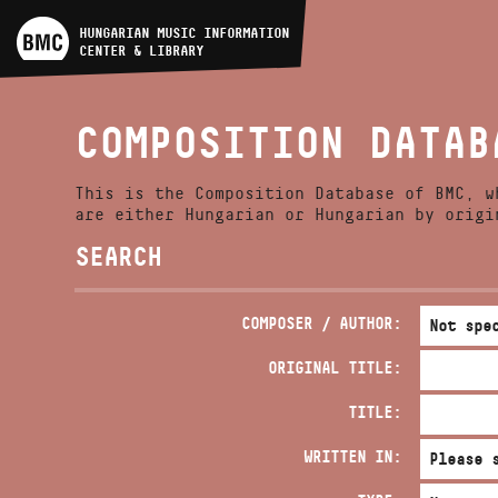
ARTIST DATABASE
HUNGARIAN MUSIC INFORMATION
CENTER & LIBRARY
COMPOSITION DATABASE
COMPOSITION DATAB
MUSIC LIBRARY, ONLINE
CATALOG
This is the Composition Database of BMC, w
are either Hungarian or Hungarian by origi
SEARCH
COMPOSER / AUTHOR:
ORIGINAL TITLE:
TITLE:
WRITTEN IN: