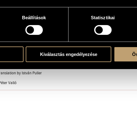
Beállítások
Statisztikai
e theater
 2018, Madách Teather, Budapest
r the movie by Woody Allen
Kiválasztás engedélyezése
Ös
theater by Krisztina Kovács
anslation by István Puller
Péter Valló