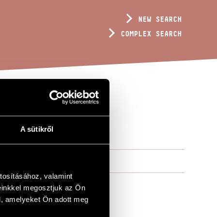
NEW SEARCH
COMPLEX SEARCH
A sütikről
tosításához, valamint
einkkel megosztjuk az Ön
l, amelyeket Ön adott meg