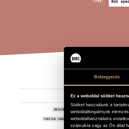
TYPE:
MIG
TITLE OF THE WORK
Beleegyezés
Melis László
Ez a weboldal sütiket haszn
COMPOSER
Sütiket használunk a tartal
Hatalmas Ap
ORIGINAL / HUNGARIAN TITLE
weboldalforgalmunk elemzésé
Mighty Aphr
weboldalhasználatra vonatko
FOREIGN LANGUAGE / ENGLISH TITLE
számukra vagy az Ön által ha
Musical
SUBTITLE