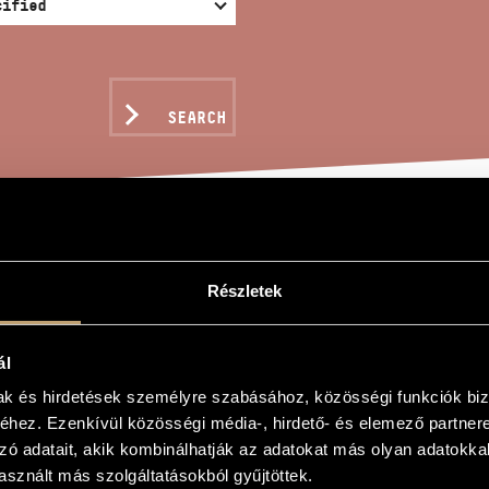
SEARCH
HTY APHRODITE
Részletek
ál
mak és hirdetések személyre szabásához, közösségi funkciók biz
hrodité
hez. Ezenkívül közösségi média-, hirdető- és elemező partner
odite
zó adatait, akik kombinálhatják az adatokat más olyan adatokka
sznált más szolgáltatásokból gyűjtöttek.