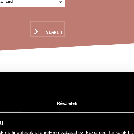
SEARCH
GMA
Részletek
ál
mak és hirdetések személyre szabásához, közösségi funkciók biz
oem for large orchestra