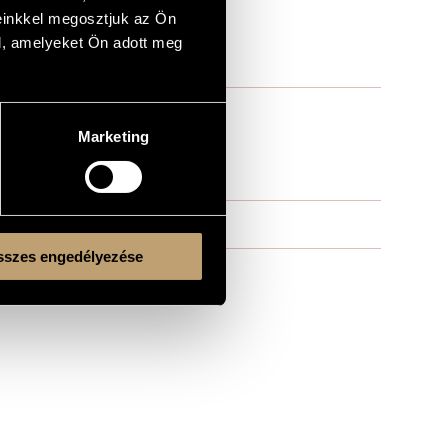
einkkel megosztjuk az Ön
l, amelyeket Ön adott meg
Marketing
., cb.
szes engedélyezése