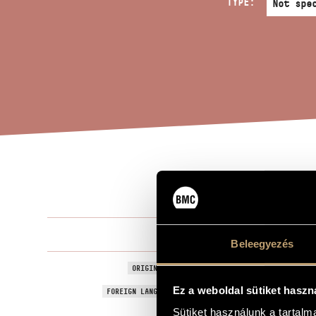
TYPE:
ENI
TITLE OF THE WORK
Viski János
COMPOSER
Beleegyezés
Enigma
ORIGINAL / HUNGARIAN TITLE
Ez a weboldal sütiket haszn
Enigma
FOREIGN LANGUAGE / ENGLISH TITLE
Sütiket használunk a tartal
Symphonic p
SUBTITLE