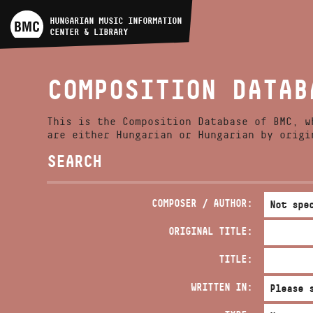
ARTIST DATABASE
HUNGARIAN MUSIC INFORMATION
CENTER & LIBRARY
COMPOSITION DATABASE
COMPOSITION DATAB
MUSIC LIBRARY, ONLINE
CATALOG
This is the Composition Database of BMC, w
are either Hungarian or Hungarian by origi
SEARCH
COMPOSER / AUTHOR:
ORIGINAL TITLE:
TITLE:
WRITTEN IN: