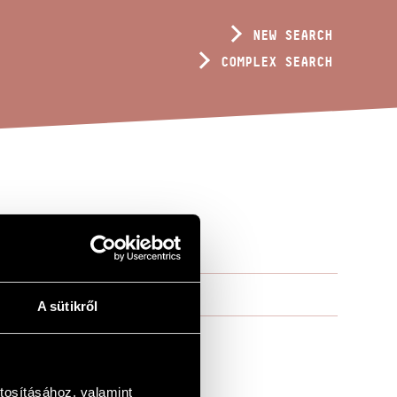
NEW SEARCH
COMPLEX SEARCH
A sütikről
tosításához, valamint