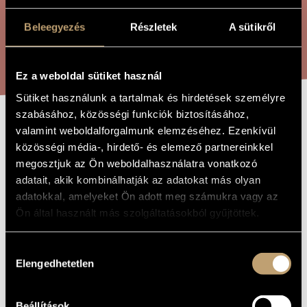
ARTIST DATABASE
Beleegyezés
Részletek
A sütikről
COMPOSITION DATABASE
SEARCH
MUSIC LIBRARY, ONLINE CATALOG
Ez a weboldal sütiket használ
Sütiket használunk a tartalmak és hirdetések személyre
szabásához, közösségi funkciók biztosításához,
SONGS FROM ´48
valamint weboldalforgalmunk elemzéséhez. Ezenkívül
TITLE OF
THE WORK
közösségi média-, hirdető- és elemező partnereinkkel
megosztjuk az Ön weboldalhasználatra vonatkozó
Dávid Gyula
COMPOSER
adatait, akik kombinálhatják az adatokat más olyan
adatokkal, amelyeket Ön adott meg számukra vagy az
48-as dalok
ORIGINAL /
Ön által használt más szolgáltatásokból gyűjtöttek.
HUNGARIAN
TITLE
Songs from ´48
FOREIGN
Hozzájárulás
LANGUAGE /
Elengedhetetlen
ENGLISH
kiválasztása
TITLE
For folk ensemble and voice
SUBTITLE
Beállítások