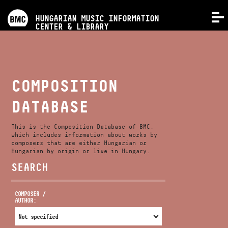
PROGRAMS
HUNGARIAN MUSIC INFORMATION
MENU
CENTER & LIBRARY
COMPETITIONS
TRAININGS
COMPOSITION
DATABASE
RELEASES
This is the Composition Database of BMC,
ABOUT US
which includes information about works by
composers that are either Hungarian or
Hungarian by origin or live in Hungary.
SEARCH
CONTACT
COMPOSER /
AUTHOR:
VIDEO GALLERY