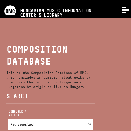
PROGRAMS
HUNGARIAN MUSIC INFORMATION
MENU
CENTER & LIBRARY
COMPETITIONS
TRAININGS
COMPOSITION
DATABASE
RELEASES
This is the Composition Database of BMC,
ABOUT US
which includes information about works by
composers that are either Hungarian or
Hungarian by origin or live in Hungary.
SEARCH
CONTACT
COMPOSER /
AUTHOR:
VIDEO GALLERY