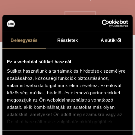
ARTIST DATABASE
COMPOSITION DATABASE
SEARCH
MUSIC LIBRARY, ONLINE CATALOG
Beleegyezés
Részletek
A sütikről
PASTORES
TITLE OF
Ez a weboldal sütiket használ
THE WORK
LOQUEBANTUR
Sütiket használunk a tartalmak és hirdetések személyre
szabásához, közösségi funkciók biztosításához,
valamint weboldalforgalmunk elemzéséhez. Ezenkívül
Gyöngyösi Levente
COMPOSER
közösségi média-, hirdető- és elemező partnereinkkel
megosztjuk az Ön weboldalhasználatra vonatkozó
Pastores loquebantur
ORIGINAL /
HUNGARIAN
adatait, akik kombinálhatják az adatokat más olyan
TITLE
adatokkal, amelyeket Ön adott meg számukra vagy az
Pastores loquebantur
FOREIGN
Ön által használt más szolgáltatásokból gyűjtöttek.
LANGUAGE /
ENGLISH
TITLE