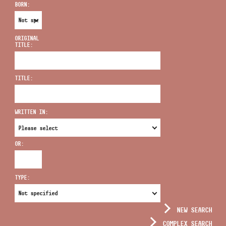
BORN:
ORIGINAL
TITLE:
ADDRESS
TITLE:
EMAIL
infokozpont@bmc.hu
WRITTEN IN:
PHONE
OR:
OPENING HOURS
TYPE:
NEW SEARCH
COMPLEX SEARCH