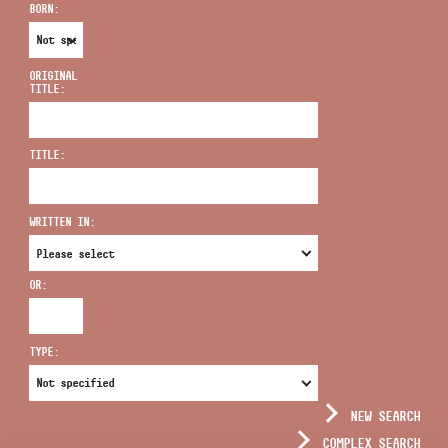
BORN:
ORIGINAL
TITLE:
ADDRESS
TITLE:
EMAIL
infokozpont@bmc.hu
WRITTEN IN:
PHONE
OR:
OPENING HOURS
TYPE:
NEW SEARCH
COMPLEX SEARCH