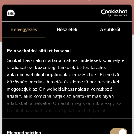
ARTIST DATABASE
COMPOSITION DATABASE
SEARCH
Beleegyezés
Részletek
A sütikről
MUSIC LIBRARY, ONLINE CATALOG
Ez a weboldal sütiket használ
O MAGNUM
TITLE OF
Sütiket használunk a tartalmak és hirdetések személyre
THE WORK
MYSTERIUM
szabásához, közösségi funkciók biztosításához,
valamint weboldalforgalmunk elemzéséhez. Ezenkívül
közösségi média-, hirdető- és elemező partnereinkkel
Gyöngyösi Levente
COMPOSER
megosztjuk az Ön weboldalhasználatra vonatkozó
adatait, akik kombinálhatják az adatokat más olyan
O magnum mysterium
ORIGINAL /
adatokkal, amelyeket Ön adott meg számukra vagy az
HUNGARIAN
TITLE
Ön által használt más szolgáltatásokból gyűjtöttek.
O magnum mysterium
FOREIGN
LANGUAGE /
ENGLISH
Hozzájárulás
TITLE
Elengedhetetlen
kiválasztása