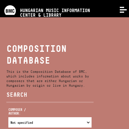
PROGRAMS
HUNGARIAN MUSIC INFORMATION
MENU
CENTER & LIBRARY
COMPETITIONS
TRAININGS
COMPOSITION
DATABASE
RELEASES
This is the Composition Database of BMC,
ABOUT US
which includes information about works by
composers that are either Hungarian or
Hungarian by origin or live in Hungary.
SEARCH
CONTACT
COMPOSER /
AUTHOR:
VIDEO GALLERY