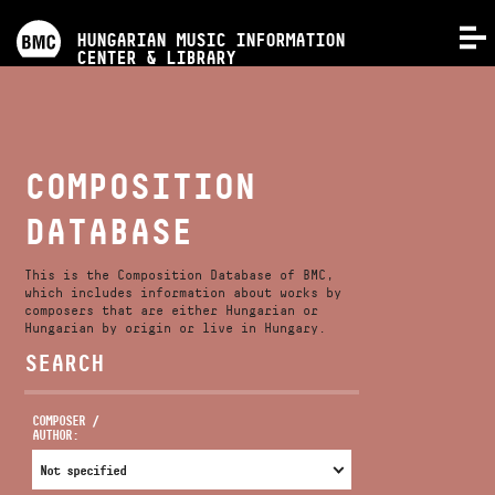
PROGRAMS
HUNGARIAN MUSIC INFORMATION
MENU
CENTER & LIBRARY
COMPETITIONS
TRAININGS
COMPOSITION
DATABASE
RELEASES
This is the Composition Database of BMC,
ABOUT US
which includes information about works by
composers that are either Hungarian or
Hungarian by origin or live in Hungary.
SEARCH
CONTACT
COMPOSER /
AUTHOR:
VIDEO GALLERY