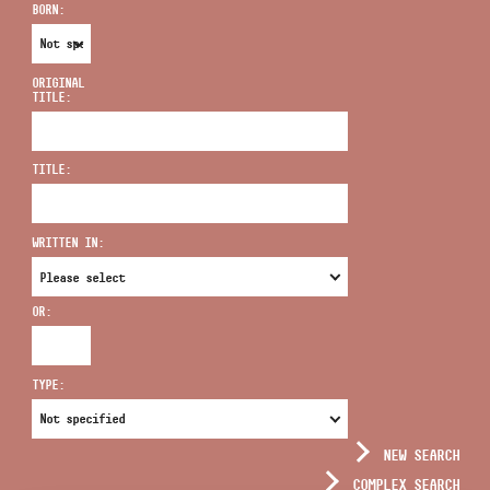
BORN:
ORIGINAL
TITLE:
ADDRESS
TITLE:
EMAIL
infokozpont@bmc.hu
WRITTEN IN:
PHONE
OR:
OPENING HOURS
TYPE:
NEW SEARCH
COMPLEX SEARCH