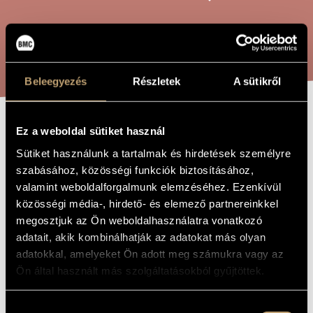
ARTIST DATABASE
COMPOSITION DATABASE
SEARCH
MUSIC LIBRARY, ONLINE CATALOG
Beleegyezés
Részletek
A sütikről
Ez a weboldal sütiket használ
ELEGY - IN
TITLE OF
THE WORK
Sütiket használunk a tartalmak és hirdetések személyre
MEMORIAM 1956
szabásához, közösségi funkciók biztosításához,
valamint weboldalforgalmunk elemzéséhez. Ezenkívül
Tóth Péter
közösségi média-, hirdető- és elemező partnereinkkel
COMPOSER
megosztjuk az Ön weboldalhasználatra vonatkozó
Elégia - in memoriam 1956
ORIGINAL /
adatait, akik kombinálhatják az adatokat más olyan
HUNGARIAN
TITLE
adatokkal, amelyeket Ön adott meg számukra vagy az
Elegy - in memoriam 1956
Ön által használt más szolgáltatásokból gyűjtöttek.
FOREIGN
LANGUAGE /
ENGLISH
TITLE
Hozzájárulás