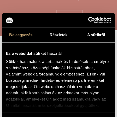
ARTIST DATABASE
COMPOSITION DATABASE
SEARCH
MUSIC LIBRARY, ONLINE CATALOG
Beleegyezés
Részletek
A sütikről
ON THE
TITLE OF
Ez a weboldal sütiket használ
THE WORK
THRESHOLD OF
Sütiket használunk a tartalmak és hirdetések személyre
NON-BEING
szabásához, közösségi funkciók biztosításához,
valamint weboldalforgalmunk elemzéséhez. Ezenkívül
közösségi média-, hirdető- és elemező partnereinkkel
Hollós Máté
COMPOSER
megosztjuk az Ön weboldalhasználatra vonatkozó
adatait, akik kombinálhatják az adatokat más olyan
A nemlét küszöbén
ORIGINAL /
adatokkal, amelyeket Ön adott meg számukra vagy az
HUNGARIAN
TITLE
Ön által használt más szolgáltatásokból gyűjtöttek.
On The Threshold Of Non-Being
FOREIGN
LANGUAGE /
ENGLISH