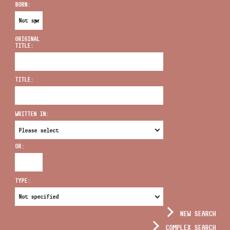
BORN:
ORIGINAL
TITLE:
ADDRESS
TITLE:
EMAIL
infokozpont@bmc.hu
WRITTEN IN:
PHONE
OR:
OPENING HOURS
TYPE:
NEW SEARCH
COMPLEX SEARCH