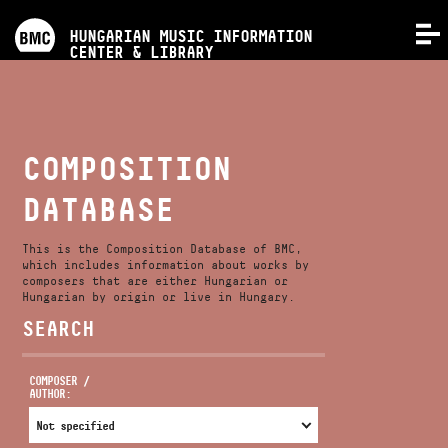
PROGRAMS
HUNGARIAN MUSIC INFORMATION
MENU
CENTER & LIBRARY
COMPETITIONS
TRAININGS
COMPOSITION
DATABASE
RELEASES
This is the Composition Database of BMC,
ABOUT US
which includes information about works by
composers that are either Hungarian or
Hungarian by origin or live in Hungary.
SEARCH
CONTACT
COMPOSER /
AUTHOR:
VIDEO GALLERY