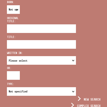
BORN:
ORIGINAL
TITLE:
ADDRESS
TITLE:
EMAIL
infokozpont@bmc.hu
WRITTEN IN:
PHONE
OR:
OPENING HOURS
TYPE:
NEW SEARCH
COMPLEX SEARCH