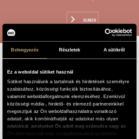
ARTIST DATABASE
COMPOSITION DATABASE
SEARCH
MUSIC LIBRARY, ONLINE CATALOG
Beleegyezés
Részletek
A sütikről
PRELUDE AND
TITLE OF
THE WORK
FUGUE - IN E-
Ez a weboldal sütiket használ
FLAT
Sütiket használunk a tartalmak és hirdetések személyre
szabásához, közösségi funkciók biztosításához,
valamint weboldalforgalmunk elemzéséhez. Ezenkívül
Soproni József
COMPOSER
közösségi média-, hirdető- és elemező partnereinkkel
megosztjuk az Ön weboldalhasználatra vonatkozó
Prelúdium és fúga – Esz
ORIGINAL /
HUNGARIAN
adatait, akik kombinálhatják az adatokat más olyan
TITLE
adatokkal, amelyeket Ön adott meg számukra vagy az
Prelude and Fugue - In E-flat
FOREIGN
Ön által használt más szolgáltatásokból gyűjtöttek.
LANGUAGE /
ENGLISH