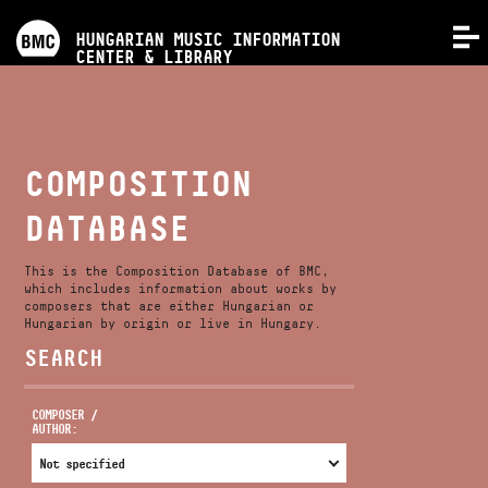
PROGRAMS
HUNGARIAN MUSIC INFORMATION
MENU
CENTER & LIBRARY
COMPETITIONS
TRAININGS
COMPOSITION
DATABASE
RELEASES
This is the Composition Database of BMC,
ABOUT US
which includes information about works by
composers that are either Hungarian or
Hungarian by origin or live in Hungary.
SEARCH
CONTACT
COMPOSER /
AUTHOR:
VIDEO GALLERY