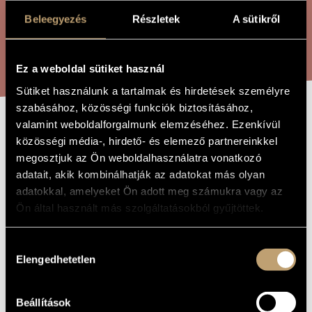
ARTIST DATABASE
Beleegyezés
Részletek
A sütikről
COMPOSITION DATABASE
SEARCH
Ez a weboldal sütiket használ
MUSIC LIBRARY, ONLINE CATALOG
Sütiket használunk a tartalmak és hirdetések személyre
szabásához, közösségi funkciók biztosításához,
valamint weboldalforgalmunk elemzéséhez. Ezenkívül
BREATHLESS
TITLE OF
közösségi média-, hirdető- és elemező partnereinkkel
THE WORK
megosztjuk az Ön weboldalhasználatra vonatkozó
adatait, akik kombinálhatják az adatokat más olyan
Faragó Béla
COMPOSER
adatokkal, amelyeket Ön adott meg számukra vagy az
Ön által használt más szolgáltatásokból gyűjtöttek.
Lélegzetvisszafojtva
ORIGINAL /
HUNGARIAN
TITLE
Hozzájárulás
Breathless
FOREIGN
LANGUAGE /
Elengedhetetlen
kiválasztása
ENGLISH
TITLE
1985
YEAR OF
Beállítások
COMPOSITION