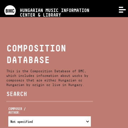
PROGRAMS
HUNGARIAN MUSIC INFORMATION
MENU
CENTER & LIBRARY
COMPETITIONS
TRAININGS
COMPOSITION
DATABASE
RELEASES
This is the Composition Database of BMC,
ABOUT US
which includes information about works by
composers that are either Hungarian or
Hungarian by origin or live in Hungary.
SEARCH
CONTACT
COMPOSER /
AUTHOR:
VIDEO GALLERY