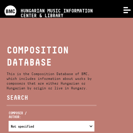
PROGRAMS
HUNGARIAN MUSIC INFORMATION
MENU
CENTER & LIBRARY
COMPETITIONS
TRAININGS
COMPOSITION
DATABASE
RELEASES
This is the Composition Database of BMC,
ABOUT US
which includes information about works by
composers that are either Hungarian or
Hungarian by origin or live in Hungary.
SEARCH
CONTACT
COMPOSER /
AUTHOR:
VIDEO GALLERY