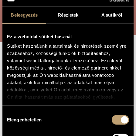
ARTIST DATABASE
Beleegyezés
Részletek
A sütikről
COMPOSITION DATABASE
SEARCH
MUSIC LIBRARY, ONLINE CATALOG
Ez a weboldal sütiket használ
Sütiket használunk a tartalmak és hirdetések személyre
szabásához, közösségi funkciók biztosításához,
ROMEO AND
TITLE OF
valamint weboldalforgalmunk elemzéséhez. Ezenkívül
THE WORK
JULIET
közösségi média-, hirdető- és elemező partnereinkkel
megosztjuk az Ön weboldalhasználatra vonatkozó
adatait, akik kombinálhatják az adatokat más olyan
Faragó Béla
COMPOSER
adatokkal, amelyeket Ön adott meg számukra vagy az
Ön által használt más szolgáltatásokból gyűjtöttek.
Rómeó és Júlia
ORIGINAL /
HUNGARIAN
TITLE
Hozzájárulás
Romeo and Juliet
FOREIGN
Elengedhetetlen
kiválasztása
LANGUAGE /
ENGLISH
TITLE