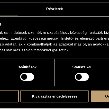
 Pierre Boulez
Részletek
ál
mak és hirdetések személyre szabásához, közösségi funkciók biz
org. - 3 fl. (III anche picc.), 3 ob. (III anche c.ing.), 3 cl. (III anche cl.b.), sax.t., sax.
hez. Ezenkívül közösségi média-, hirdető- és elemező partner
. (3 esec. - I: timp., campli., 2 crot., camp., trg., ptti. a2, ptto., ptto. china, 5 gong, 2 
maracas - III: timp., 3 crot., camp., ptto., trg., ptto. china on timp., 5 gong, tam-tam, 2
zó adatait, akik kombinálhatják az adatokat más olyan adatokka
sznált más szolgáltatásokból gyűjtöttek.
um
Beállítások
Statisztikai
 Space
nie Hamburg, Royal Concertgebouw Orchestra, Kölner Philharmonie (KölnMusik), C
mande, Philharmonie de Paris, Seoul Philharmonic Orchestra, Philharmonia Orches
017, Elbphilharmonie, Hamburg; Iveta Apkalna, László Fassang (Hammond org.), C
Kiválasztás engedélyezése
Ös
017, CAFe Budapest Contemporary Art Festival, Bartók Béla National Concert Hall, M
uw Orchestra, Péter Eötvös (cond.) (Hungarian premiere)