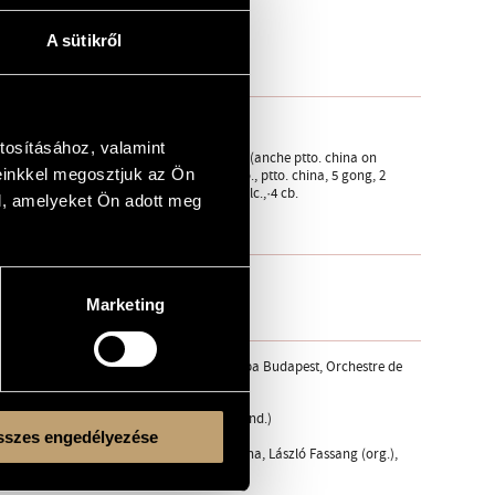
A sütikről
tosításához, valamint
bar., 3 fg. - 4 cor., 3 tr., 3 trb., tuba - 2 timp. (anche ptto. china on
einkkel megosztjuk az Ön
maracas - II: timp., vibr., 2 crot., camp., ptto., ptto. china, 5 gong, 2
 maracas) - cel. - strings: 6 vl., 6 vla., 6 vlc.,·4 cb.
l, amelyeket Ön adott meg
Marketing
enter for Fine Arts (BOZAR) Brussels, Müpa Budapest, Orchestre de
tra and
oncertgebouw Orchestra, Péter Eötvös (cond.)
szes engedélyezése
ÜPA-Palace of Arts, Budapest; Iveta Apkalna, László Fassang (org.),