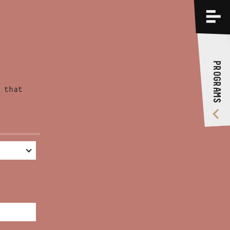
PROGRAMS
TRAININGS
PROGRAMS
ABOUT US
 that
VIDEO GALLERY