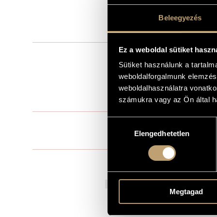
in memoriam
DEDICATION
Beleegyezés
2017
YEAR OF COMPOSITION
Ez a weboldal sütiket haszn
Concerto
TYPE
Sütiket használunk a tartal
org., Hammond 
INSTRUMENTATION
weboldalforgalmunk elemzésé
timp.) ), perc
metal tube, 2 
weboldalhasználatra vonatko
35 min
számukra vagy az Ön által ha
DURATION
Hozzájárulás
1. Expansion
MOVEMENTS, PARTS
2. Multivers
Elengedhetetlen
kiválasztása
3. Time and
ElbPhilharmo
COMMISSIONED BY
la Suisse Ro
10 October 2
PREMIERE INFORMATION
Megtagad
14 October 2
Concertgebo