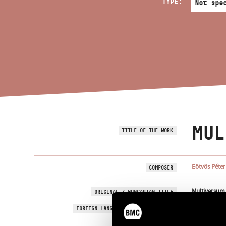
TYPE:
MUL
TITLE OF THE WORK
Eötvös Péter
COMPOSER
Multiversum
ORIGINAL / HUNGARIAN TITLE
Multiversum
FOREIGN LANGUAGE / ENGLISH TITLE
For organ, 
SUBTITLE