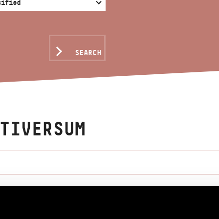
SEARCH
TIVERSUM
Hammond organ and orchestra