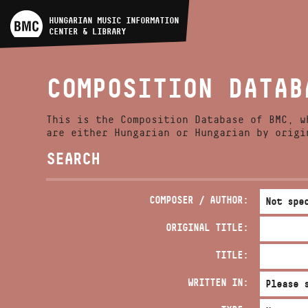
ARTIST DATABASE
HUNGARIAN MUSIC INFORMATION
CENTER & LIBRARY
COMPOSITION DATABASE
COMPOSITION DATAB
MUSIC LIBRARY, ONLINE
CATALOG
This is the Composition Database of BMC, w
are either Hungarian or Hungarian by origi
SEARCH
COMPOSER / AUTHOR:
ORIGINAL TITLE:
TITLE:
WRITTEN IN: