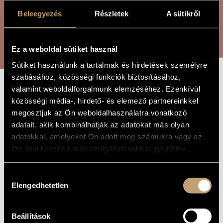
ARTIST DATABASE
Beleegyezés
Részletek
A sütikről
COMPOSITION DATABASE
SEARCH
Ez a weboldal sütiket használ
MUSIC LIBRARY, ONLINE CATALOG
Sütiket használunk a tartalmak és hirdetések személyre
szabásához, közösségi funkciók biztosításához,
valamint weboldalforgalmunk elemzéséhez. Ezenkívül
UNHAPPY MOON
TITLE OF
közösségi média-, hirdető- és elemező partnereinkkel
THE WORK
megosztjuk az Ön weboldalhasználatra vonatkozó
adatait, akik kombinálhatják az adatokat más olyan
Vukán György
COMPOSER
adatokkal, amelyeket Ön adott meg számukra vagy az
Ön által használt más szolgáltatásokból gyűjtöttek.
Boldogtalan hold
ORIGINAL /
HUNGARIAN
TITLE
Hozzájárulás
Unhappy Moon
FOREIGN
LANGUAGE /
Elengedhetetlen
kiválasztása
ENGLISH
TITLE
2003
YEAR OF
Beállítások
COMPOSITION