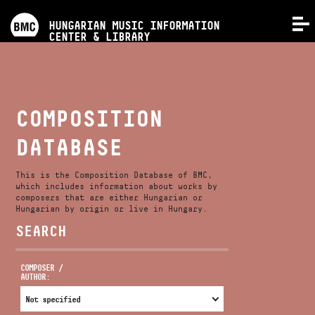
PROGRAMS
HUNGARIAN MUSIC INFORMATION
MENU
CENTER & LIBRARY
COMPETITIONS
TRAININGS
COMPOSITION
DATABASE
RELEASES
This is the Composition Database of BMC,
ABOUT US
which includes information about works by
composers that are either Hungarian or
Hungarian by origin or live in Hungary.
SEARCH
CONTACT
COMPOSER /
AUTHOR:
VIDEO GALLERY