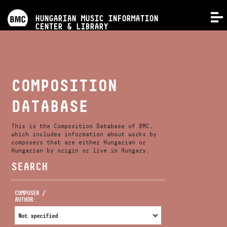
PROGRAMS
HUNGARIAN MUSIC INFORMATION
MENU
CENTER & LIBRARY
COMPETITIONS
TRAININGS
COMPOSITION
DATABASE
RELEASES
This is the Composition Database of BMC,
ABOUT US
which includes information about works by
composers that are either Hungarian or
Hungarian by origin or live in Hungary.
SEARCH
CONTACT
COMPOSER /
AUTHOR:
VIDEO GALLERY