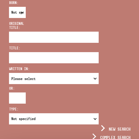
BORN:
ORIGINAL
TITLE:
ADDRESS
TITLE:
EMAIL
infokozpont@bmc.hu
WRITTEN IN:
PHONE
OR:
OPENING HOURS
TYPE:
NEW SEARCH
COMPLEX SEARCH