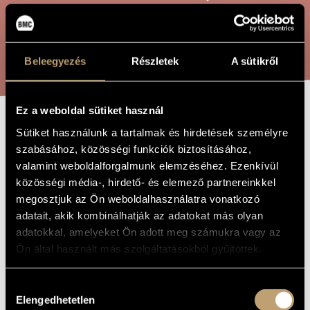
ARTIST DATABASE
COMPOSITION DATABASE
SEARCH
Beleegyezés
Részletek
A sütikről
MUSIC LIBRARY, ONLINE CATALOG
Ez a weboldal sütiket használ
PLEASE
Sütiket használunk a tartalmak és hirdetések személyre
TITLE OF
THE WORK
szabásához, közösségi funkciók biztosításához,
PROFESSOR,
valamint weboldalforgalmunk elemzéséhez. Ezenkívül
EVERYTHING IS
közösségi média-, hirdető- és elemező partnereinkkel
megosztjuk az Ön weboldalhasználatra vonatkozó
DIFFERENT!
adatait, akik kombinálhatják az adatokat más olyan
adatokkal, amelyeket Ön adott meg számukra vagy az
Melis László
Ön által használt más szolgáltatásokból gyűjtöttek.
COMPOSER
Tanár úr kérem, minden másképpen van!
ORIGINAL /
Hozzájárulás
HUNGARIAN
TITLE
Elengedhetetlen
kiválasztása