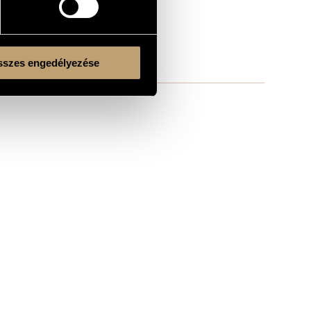
szes engedélyezése
Kulturális és Innovációs Minisztérium
Nemzeti Kulturális Alap
Ferencváros