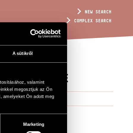
NEW SEARCH
COMPLEX SEARCH
A sütikről
EL CREATURE
tosításához, valamint
einkkel megosztjuk az Ön
l, amelyeket Ön adott meg
Marketing