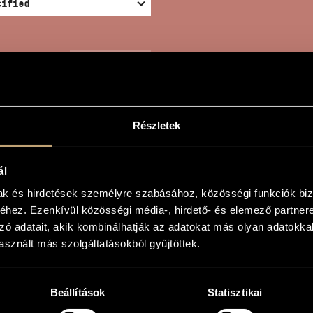
SEARCH
Részletek
ál
TE NIGHTS - THE GENT
mak és hirdetések személyre szabásához, közösségi funkciók biz
hez. Ezenkívül közösségi média-, hirdető- és elemező partner
zó adatait, akik kombinálhatják az adatokat más olyan adatokka
sznált más szolgáltatásokból gyűjtöttek.
ák - A szelíd teremtés
 - The Gentel Creature
Beállítások
Statisztikai
e theater