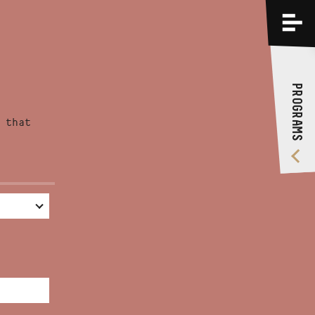
PROGRAMS
TRAININGS
PROGRAMS
ABOUT US
 that
VIDEO GALLERY