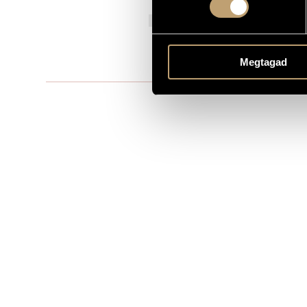
Budapest Ch
PREMIERE INFORMATION
MS
PUBLISHER / SOURCE
Megtagad
Play, directe
REMARKS, OTHER INFO