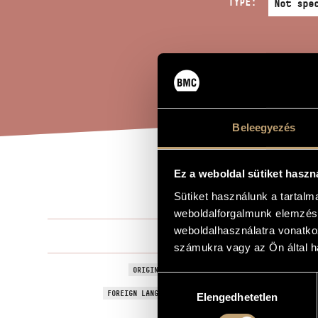
TYPE:
Beleegyezés
Ez a weboldal sütiket haszn
WHI
TITLE OF THE WORK
Sütiket használunk a tartal
weboldalforgalmunk elemzésé
weboldalhasználatra vonatko
Melis László
COMPOSER
számukra vagy az Ön által ha
Fehér éjszak
ORIGINAL / HUNGARIAN TITLE
Hozzájárulás
White Nights
FOREIGN LANGUAGE / ENGLISH TITLE
Elengedhetetlen
kiválasztása
Music for th
TYPE