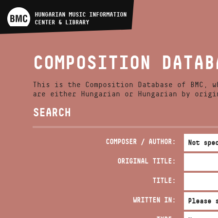
ARTIST DATABASE
HUNGARIAN MUSIC INFORMATION
CENTER & LIBRARY
COMPOSITION DATABASE
COMPOSITION DATAB
MUSIC LIBRARY, ONLINE
CATALOG
This is the Composition Database of BMC, w
are either Hungarian or Hungarian by origi
SEARCH
COMPOSER / AUTHOR:
ORIGINAL TITLE:
TITLE:
WRITTEN IN: