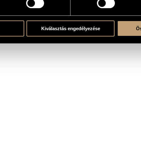
amber Theater - Ericsson Studio
Kiválasztás engedélyezése
Ös
d by Péter Valló