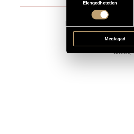
Elengedhetetlen
kiválasztása
Music for th
TYPE
28 November
PREMIERE INFORMATION
MS
PUBLISHER / SOURCE
Megtagad
Play by Lász
REMARKS, OTHER INFO
Directed by 