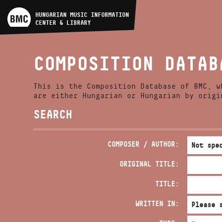
ARTIST DATABASE
HUNGARIAN MUSIC INFORMATION
CENTER & LIBRARY
COMPOSITION DATABASE
COMPOSITION DATAB
MUSIC LIBRARY, ONLINE
CATALOG
This is the Composition Database of BMC, w
are either Hungarian or Hungarian by origi
SEARCH
COMPOSER / AUTHOR:
ORIGINAL TITLE:
TITLE:
WRITTEN IN: