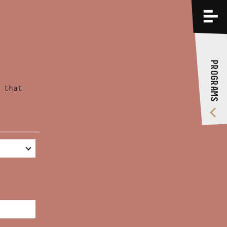
PROGRAMS
TRAININGS
PROGRAMS
ABOUT US
 that
VIDEO GALLERY