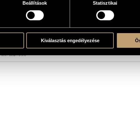
Beállítások
Statisztikai
e theater
 2008, Gárdonyi Géza Theater, Eger, Hungary
Kiválasztás engedélyezése
Ös
ló Márton
Tibor Csizmadia