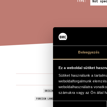
TYPE:
Beleegyezés
THE
TITLE OF THE WORK
Ez a weboldal sütiket haszn
Sütiket használunk a tartal
Melis László
COMPOSER
weboldalforgalmunk elemzésé
weboldalhasználatra vonatko
Az állhatatl
ORIGINAL / HUNGARIAN TITLE
számukra vagy az Ön által ha
The Inconst
FOREIGN LANGUAGE / ENGLISH TITLE
Hozzájárulás
2008
YEAR OF COMPOSITION