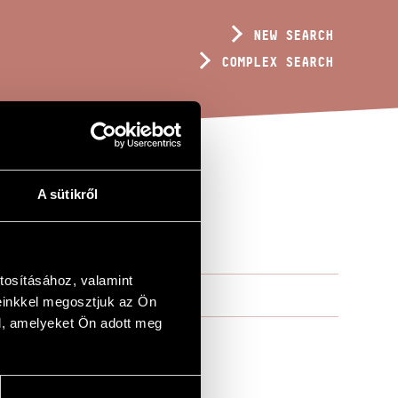
NEW SEARCH
COMPLEX SEARCH
A sütikről
tosításához, valamint
einkkel megosztjuk az Ön
l, amelyeket Ön adott meg