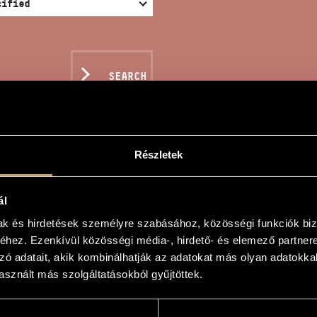
SEARCH
Részletek
 INCONSTANT
ál
mak és hirdetések személyre szabásához, közösségi funkciók biz
hez. Ezenkívül közösségi média-, hirdető- és elemező partner
zó adatait, akik kombinálhatják az adatokat más olyan adatokka
an
sznált más szolgáltatásokból gyűjtöttek.
ant