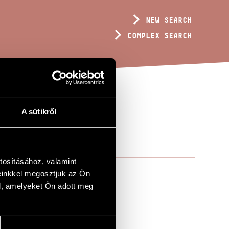
NEW SEARCH
COMPLEX SEARCH
A sütikről
SOR
tosításához, valamint
einkkel megosztjuk az Ön
l, amelyeket Ön adott meg