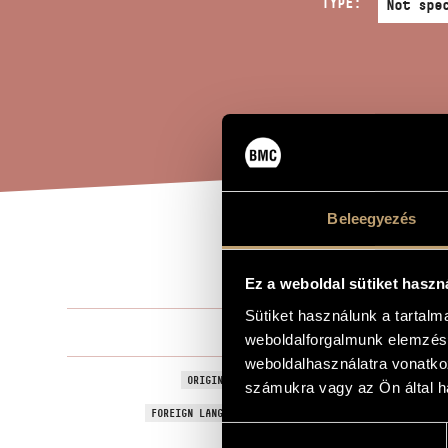
TYPE:
Beleegyezés
THE
TITLE OF THE WORK
Ez a weboldal sütiket haszn
Sütiket használunk a tartal
Melis László
COMPOSER
weboldalforgalmunk elemzésé
weboldalhasználatra vonatko
A windsori v
ORIGINAL / HUNGARIAN TITLE
számukra vagy az Ön által ha
The Merry Wi
FOREIGN LANGUAGE / ENGLISH TITLE
Hozzájárulás
2005
YEAR OF COMPOSITION