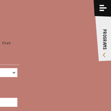
PROGRAMS
TRAININGS
PROGRAMS
ABOUT US
 that
VIDEO GALLERY