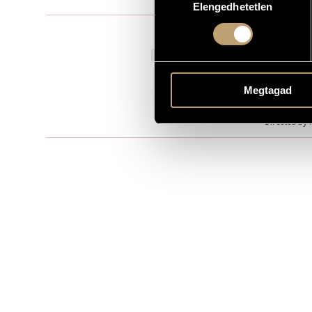
Elengedhetetlen
kiválasztása
Music for th
TYPE
7 October 20
PREMIERE INFORMATION
MS
PUBLISHER / SOURCE
Megtagad
Play by Wil
REMARKS, OTHER INFO
Directed by 