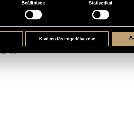
Beállítások
Statisztikai
e theater
05, Petőfi Theater, Veszprém, Hungary
Kiválasztás engedélyezése
Ös
liam Shakespeare
Péter Valló