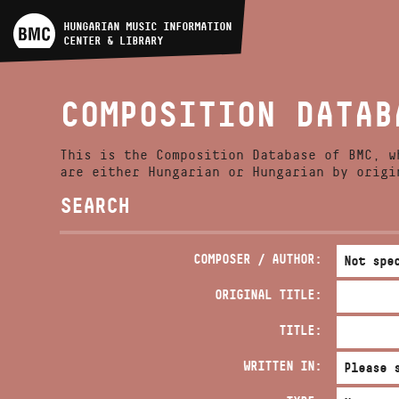
ARTIST DATABASE
HUNGARIAN MUSIC INFORMATION
CENTER & LIBRARY
COMPOSITION DATABASE
COMPOSITION DATAB
MUSIC LIBRARY, ONLINE
CATALOG
This is the Composition Database of BMC, w
are either Hungarian or Hungarian by origi
SEARCH
COMPOSER / AUTHOR:
ORIGINAL TITLE:
TITLE:
WRITTEN IN: