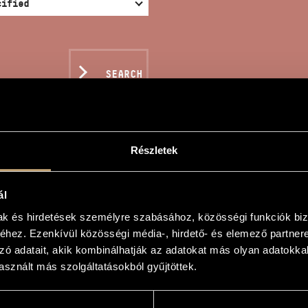
SEARCH
Részletek
 MERRY WIVES OF WIND
ál
mak és hirdetések személyre szabásához, közösségi funkciók biz
hez. Ezenkívül közösségi média-, hirdető- és elemező partner
zó adatait, akik kombinálhatják az adatokat más olyan adatokka
íg nők
sznált más szolgáltatásokból gyűjtöttek.
ves of Windsor