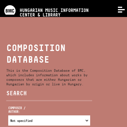
PROGRAMS
HUNGARIAN MUSIC INFORMATION
MENU
CENTER & LIBRARY
COMPETITIONS
TRAININGS
COMPOSITION
DATABASE
RELEASES
This is the Composition Database of BMC,
ABOUT US
which includes information about works by
composers that are either Hungarian or
Hungarian by origin or live in Hungary.
SEARCH
CONTACT
COMPOSER /
AUTHOR:
VIDEO GALLERY