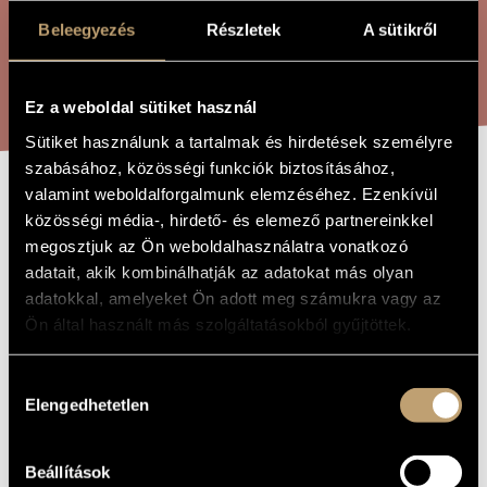
ARTIST DATABASE
Beleegyezés
Részletek
A sütikről
COMPOSITION DATABASE
SEARCH
Ez a weboldal sütiket használ
MUSIC LIBRARY, ONLINE CATALOG
Sütiket használunk a tartalmak és hirdetések személyre
szabásához, közösségi funkciók biztosításához,
valamint weboldalforgalmunk elemzéséhez. Ezenkívül
WOMEN´S SCHOOL
TITLE OF
közösségi média-, hirdető- és elemező partnereinkkel
THE WORK
megosztjuk az Ön weboldalhasználatra vonatkozó
adatait, akik kombinálhatják az adatokat más olyan
Melis László
COMPOSER
adatokkal, amelyeket Ön adott meg számukra vagy az
Ön által használt más szolgáltatásokból gyűjtöttek.
A nők iskolája
ORIGINAL /
HUNGARIAN
TITLE
Hozzájárulás
Women´s School
FOREIGN
LANGUAGE /
Elengedhetetlen
kiválasztása
ENGLISH
TITLE
2012
YEAR OF
Beállítások
COMPOSITION