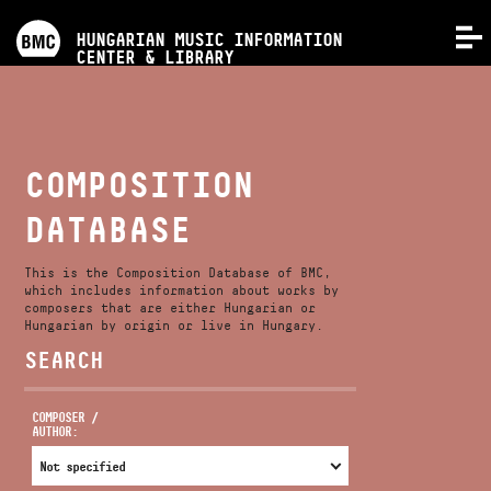
PROGRAMS
HUNGARIAN MUSIC INFORMATION
MENU
CENTER & LIBRARY
COMPETITIONS
TRAININGS
COMPOSITION
DATABASE
RELEASES
This is the Composition Database of BMC,
ABOUT US
which includes information about works by
composers that are either Hungarian or
Hungarian by origin or live in Hungary.
SEARCH
CONTACT
COMPOSER /
AUTHOR:
VIDEO GALLERY