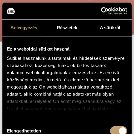
ARTIST DATABASE
COMPOSITION DATABASE
SEARCH
Beleegyezés
Részletek
A sütikről
MUSIC LIBRARY, ONLINE CATALOG
Ez a weboldal sütiket használ
BACK TO THE
Sütiket használunk a tartalmak és hirdetések személyre
TITLE OF
THE WORK
szabásához, közösségi funkciók biztosításához,
BLACKFOOT
valamint weboldalforgalmunk elemzéséhez. Ezenkívül
közösségi média-, hirdető- és elemező partnereinkkel
megosztjuk az Ön weboldalhasználatra vonatkozó
Hollós Máté
COMPOSER
adatait, akik kombinálhatják az adatokat más olyan
Back to the Blackfoot
ORIGINAL /
adatokkal, amelyeket Ön adott meg számukra vagy az
HUNGARIAN
Ön által használt más szolgáltatásokból gyűjtöttek.
TITLE
Back to the Blackfoot
FOREIGN
LANGUAGE /
Hozzájárulás
ENGLISH
TITLE
Elengedhetetlen
kiválasztása