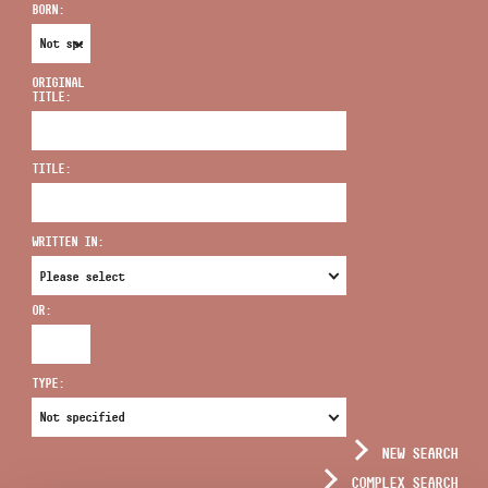
BORN:
ORIGINAL
TITLE:
ADDRESS
TITLE:
EMAIL
infokozpont@bmc.hu
WRITTEN IN:
PHONE
OR:
OPENING HOURS
TYPE:
NEW SEARCH
COMPLEX SEARCH