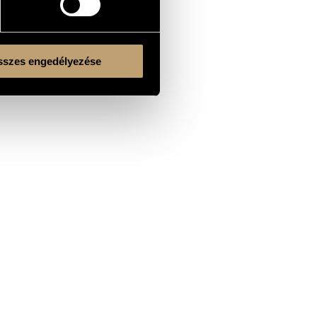
szes engedélyezése
Kulturális és Innovációs Minisztérium
Nemzeti Kulturális Alap
Ferencváros