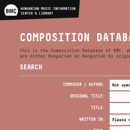
ARTIST DATABASE
HUNGARIAN MUSIC INFORMATION
CENTER & LIBRARY
COMPOSITION DATABASE
COMPOSITION DATAB
MUSIC LIBRARY, ONLINE
CATALOG
This is the Composition Database of BMC, w
are either Hungarian or Hungarian by origi
SEARCH
COMPOSER / AUTHOR:
ORIGINAL TITLE:
TITLE:
WRITTEN IN: