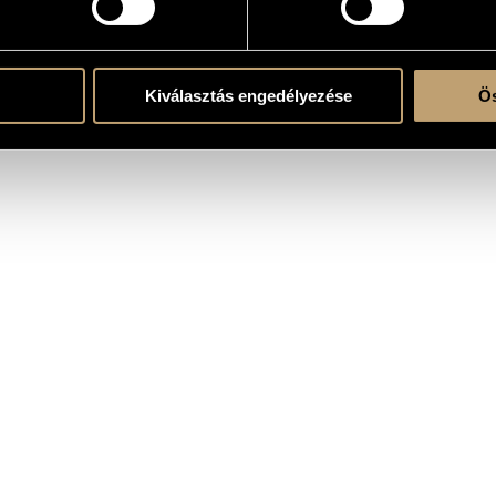
, Concert "Csapó 60", FUGA - Center of Architecture, Budapest
Kiválasztás engedélyezése
Ös