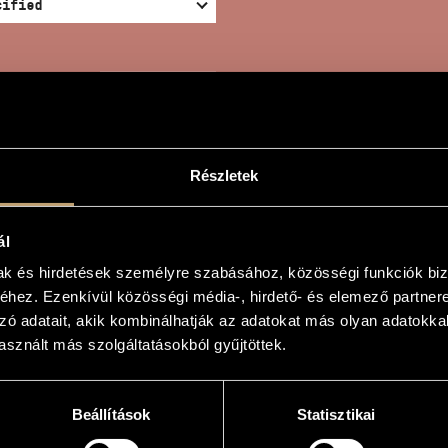
SEARCH
Részletek
ál
ODIEVARIATIONEN
mak és hirdetések személyre szabásához, közösségi funkciók biz
hez. Ezenkívül közösségi média-, hirdető- és elemező partner
zó adatait, akik kombinálhatják az adatokat más olyan adatokka
sznált más szolgáltatásokból gyűjtöttek.
ationen
ationen
Beállítások
Statisztikai
mined