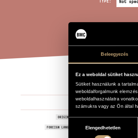
TYPE:
Beleegyezés
Ez a weboldal sütiket haszn
MEL
TITLE OF THE WORK
Sütiket használunk a tartal
weboldalforgalmunk elemzésé
weboldalhasználatra vonatko
Balogh Máté
COMPOSER
számukra vagy az Ön által ha
Melodievari
ORIGINAL / HUNGARIAN TITLE
Hozzájárulás
Melodievari
FOREIGN LANGUAGE / ENGLISH TITLE
Elengedhetetlen
kiválasztása
!to be deter
TYPE