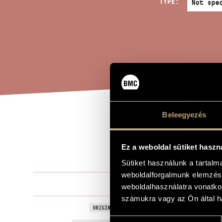
TYPE:
Beleegyezés
TE 
TITLE OF THE WORK
ORC
Ez a weboldal sütiket haszn
Sütiket használunk a tartal
weboldalforgalmunk elemzésé
Tóth Arman
COMPOSER
weboldalhasználatra vonatko
számukra vagy az Ön által ha
Te Deum - Sz
ORIGINAL / HUNGARIAN TITLE
Hozzájárulás