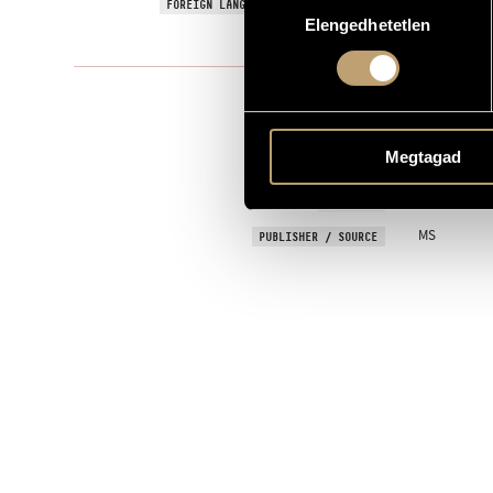
Te Deum - Fo
FOREIGN LANGUAGE / ENGLISH TITLE
Elengedhetetlen
kiválasztása
2000
YEAR OF COMPOSITION
Solo voice(s)
TYPE
vocies - mix
INSTRUMENTATION
Megtagad
liturgical
TEXT
Latin
LANGUAGE
MS
PUBLISHER / SOURCE