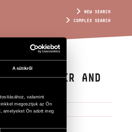
NEW SEARCH
COMPLEX SEARCH
A sütikről
 MIXED CHOIR AND
tosításához, valamint
einkkel megosztjuk az Ön
l, amelyeket Ön adott meg