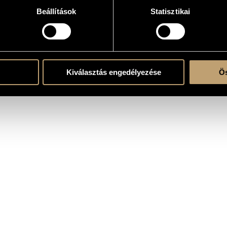
r Soloists, Mixed Choir and Orchestra
Beállítások
Statisztikai
, choir & orchestra
ed choir - orchestra
Kiválasztás engedélyezése
Ös