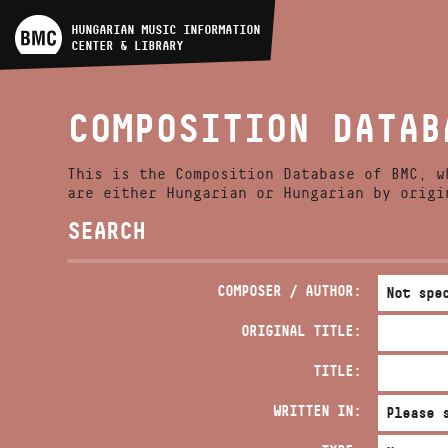
ARTIST DATABASE
HUNGARIAN MUSIC INFORMATION
CENTER & LIBRARY
COMPOSITION DATABASE
COMPOSITION DATAB
MUSIC LIBRARY, ONLINE
CATALOG
This is the Composition Database of BMC, w
are either Hungarian or Hungarian by origi
SEARCH
COMPOSER / AUTHOR:
ORIGINAL TITLE:
TITLE:
WRITTEN IN: