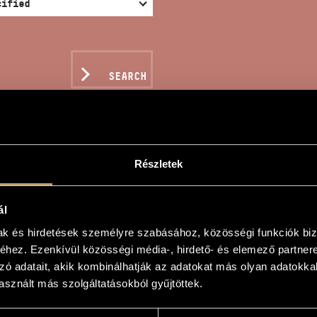
SEARCH
Részletek
DEUM - FOR SOLOISTS,
HESTRA
ál
mak és hirdetések személyre szabásához, közösségi funkciók biz
hez. Ezenkívül közösségi média-, hirdető- és elemező partner
d
zó adatait, akik kombinálhatják az adatokat más olyan adatokka
sznált más szolgáltatásokból gyűjtöttek.
ólókra, vegyeskarra és zenekarra