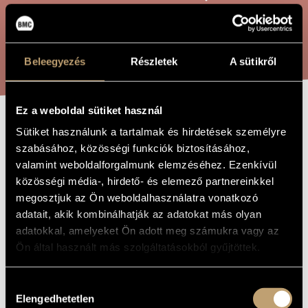
ARTIST DATABASE
COMPOSITION DATABASE
SEARCH
Beleegyezés
Részletek
A sütikről
MUSIC LIBRARY, ONLINE CATALOG
Ez a weboldal sütiket használ
BITTERN
Sütiket használunk a tartalmak és hirdetések személyre
TITLE OF
THE WORK
szabásához, közösségi funkciók biztosításához,
valamint weboldalforgalmunk elemzéséhez. Ezenkívül
Tóth Armand
COMPOSER
közösségi média-, hirdető- és elemező partnereinkkel
megosztjuk az Ön weboldalhasználatra vonatkozó
Bölömbika
ORIGINAL /
adatait, akik kombinálhatják az adatokat más olyan
HUNGARIAN
TITLE
adatokkal, amelyeket Ön adott meg számukra vagy az
Bittern
FOREIGN
Ön által használt más szolgáltatásokból gyűjtöttek.
LANGUAGE /
ENGLISH
TITLE
Hozzájárulás
For children´s choir or female choir
SUBTITLE
Elengedhetetlen
kiválasztása