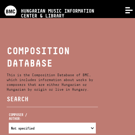
PROGRAMS
HUNGARIAN MUSIC INFORMATION
MENU
CENTER & LIBRARY
COMPETITIONS
TRAININGS
COMPOSITION
DATABASE
RELEASES
This is the Composition Database of BMC,
ABOUT US
which includes information about works by
composers that are either Hungarian or
Hungarian by origin or live in Hungary.
SEARCH
CONTACT
COMPOSER /
AUTHOR:
VIDEO GALLERY