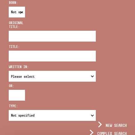
BORN:
ORIGINAL
TITLE:
ADDRESS
TITLE:
EMAIL
infokozpont@bmc.hu
WRITTEN IN:
PHONE
OR:
OPENING HOURS
TYPE:
NEW SEARCH
COMPLEX SEARCH