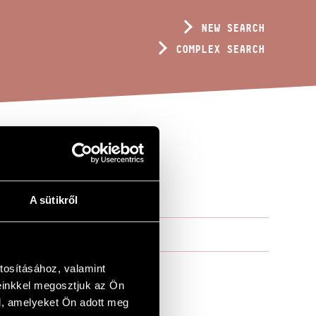
NEW SEARCH
COMPLEX SEARCH
A sütikről
tosításához, valamint
einkkel megosztjuk az Ön
l, amelyeket Ön adott meg