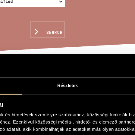
SEARCH
CERTO PER TUBA
Részletek
ál
r Tuba
mak és hirdetések személyre szabásához, közösségi funkciók biz
hez. Ezenkívül közösségi média-, hirdető- és elemező partner
r Tuba
zó adatait, akik kombinálhatják az adatokat más olyan adatokka
d piano