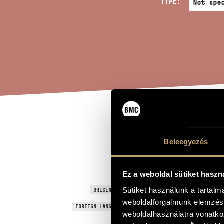
TYPE:
CON
TITLE OF THE WORK
Beleegyezés
Elia Alessio
COMPOSER
Ez a weboldal sütiket haszn
Concerto pe
Sütiket használunk a tartal
ORIGINAL / HUNGARIAN TITLE
weboldalforgalmunk elemzésé
Concerto pe
FOREIGN LANGUAGE / ENGLISH TITLE
weboldalhasználatra vonatko
For tuba an
SUBTITLE