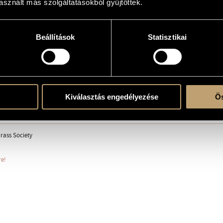
sznált más szolgáltatásokból gyűjtöttek.
Beállítások
Statisztikai
Kiválasztás engedélyezése
Ös
rass Society
re!