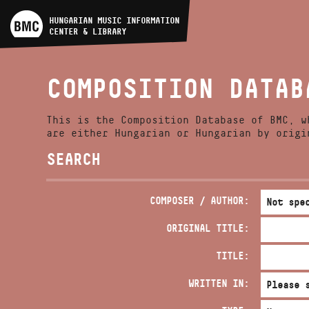
ARTIST DATABASE
HUNGARIAN MUSIC INFORMATION
CENTER & LIBRARY
COMPOSITION DATABASE
COMPOSITION DATAB
MUSIC LIBRARY, ONLINE
CATALOG
This is the Composition Database of BMC, w
are either Hungarian or Hungarian by origi
SEARCH
COMPOSER / AUTHOR:
ORIGINAL TITLE:
TITLE:
WRITTEN IN: