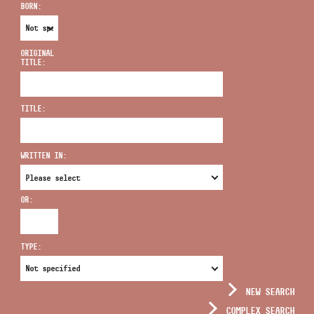
BORN:
ORIGINAL
TITLE:
ADDRESS
TITLE:
EMAIL
infokozpont@bmc.hu
WRITTEN IN:
PHONE
OR:
OPENING HOURS
TYPE:
NEW SEARCH
COMPLEX SEARCH