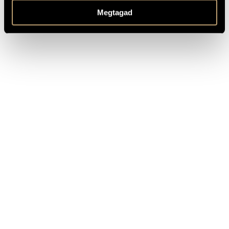
MS
PUBLISHER /
Megtagad
Available here!
SOURCE