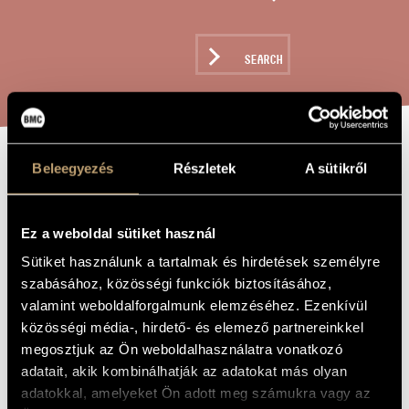
ARTIST DATABASE
COMPOSITION DATABASE
SEARCH
MUSIC LIBRARY, ONLINE CATALOG
Beleegyezés
Részletek
A sütikről
SONATA PER
TITLE OF
THE WORK
VIOLINO E
PIANOFORTE
Ez a weboldal sütiket használ
Sütiket használunk a tartalmak és hirdetések személyre
«CHAGALL» /
szabásához, közösségi funkciók biztosításához,
SONATA FOR
valamint weboldalforgalmunk elemzéséhez. Ezenkívül
VIOLIN AND
közösségi média-, hirdető- és elemező partnereinkkel
megosztjuk az Ön weboldalhasználatra vonatkozó
PIANO
adatait, akik kombinálhatják az adatokat más olyan
«CHAGALL»
adatokkal, amelyeket Ön adott meg számukra vagy az