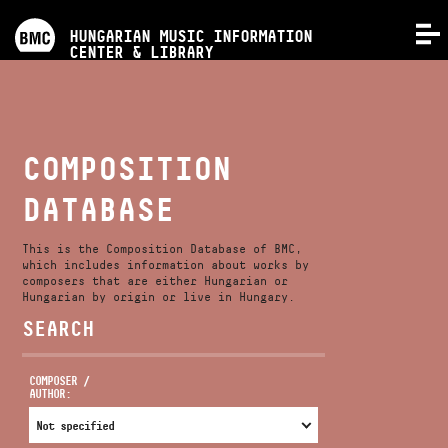
PROGRAMS
HUNGARIAN MUSIC INFORMATION
MENU
CENTER & LIBRARY
COMPETITIONS
TRAININGS
COMPOSITION
DATABASE
RELEASES
This is the Composition Database of BMC,
ABOUT US
which includes information about works by
composers that are either Hungarian or
Hungarian by origin or live in Hungary.
SEARCH
CONTACT
COMPOSER /
AUTHOR:
VIDEO GALLERY