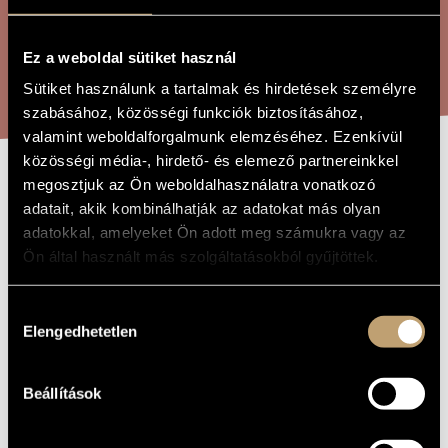
ARTIST DATABASE
Ez a weboldal sütiket használ
COMPOSITION DATABASE
SEARCH
Sütiket használunk a tartalmak és hirdetések személyre
MUSIC LIBRARY, ONLINE CATALOG
szabásához, közösségi funkciók biztosításához,
valamint weboldalforgalmunk elemzéséhez. Ezenkívül
közösségi média-, hirdető- és elemező partnereinkkel
megosztjuk az Ön weboldalhasználatra vonatkozó
DARK WATERS
TITLE OF
adatait, akik kombinálhatják az adatokat más olyan
THE WORK
adatokkal, amelyeket Ön adott meg számukra vagy az
Ön által használt más szolgáltatásokból gyűjtöttek.
Rózsa Miklós
COMPOSER
Dark Waters
ORIGINAL /
Hozzájárulás
HUNGARIAN
TITLE
Elengedhetetlen
kiválasztása
Dark Waters
FOREIGN
LANGUAGE /
ENGLISH
Beállítások
TITLE
1944
YEAR OF
COMPOSITION