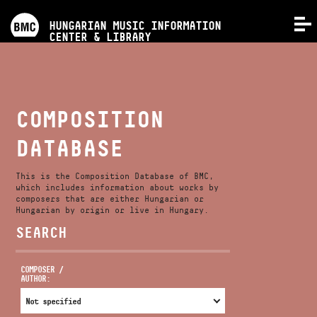
PROGRAMS
HUNGARIAN MUSIC INFORMATION
MENU
CENTER & LIBRARY
COMPETITIONS
TRAININGS
COMPOSITION
DATABASE
RELEASES
This is the Composition Database of BMC,
ABOUT US
which includes information about works by
composers that are either Hungarian or
Hungarian by origin or live in Hungary.
SEARCH
CONTACT
COMPOSER /
AUTHOR:
VIDEO GALLERY