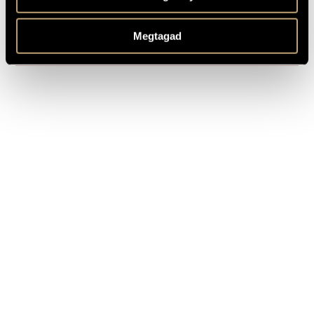
1 MIN.
Toccata Capricciosa
1
SAMPLE
Megtagad
Composed: 1977 - 1979
REMARKS,
OTHER INFO