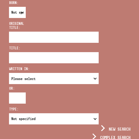
BORN:
ORIGINAL
TITLE:
ADDRESS
TITLE:
EMAIL
infokozpont@bmc.hu
WRITTEN IN:
PHONE
OR:
OPENING HOURS
TYPE:
NEW SEARCH
COMPLEX SEARCH