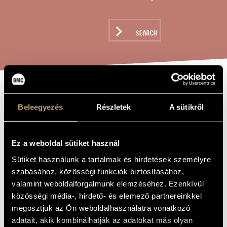
ARTIST DATABASE
COMPOSITION DATABASE
SEARCH
MUSIC LIBRARY, ONLINE CATALOG
TOCCATA
TITLE OF
Beleegyezés
Részletek
A sütikről
THE WORK
CAPRICCIOSA -
FOR CELLO, OP.
Ez a weboldal sütiket használ
36
Sütiket használunk a tartalmak és hirdetések személyre
szabásához, közösségi funkciók biztosításához,
Rózsa Miklós
COMPOSER
valamint weboldalforgalmunk elemzéséhez. Ezenkívül
közösségi média-, hirdető- és elemező partnereinkkel
Toccata Capricciosa - Csellóra, Op. 36
ORIGINAL /
megosztjuk az Ön weboldalhasználatra vonatkozó
HUNGARIAN
TITLE
adatait, akik kombinálhatják az adatokat más olyan