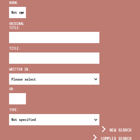
BORN:
ORIGINAL
TITLE:
ADDRESS
TITLE:
EMAIL
infokozpont@bmc.hu
WRITTEN IN:
PHONE
OR:
OPENING HOURS
TYPE:
NEW SEARCH
COMPLEX SEARCH