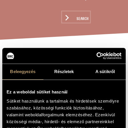
ARTIST DATABASE
COMPOSITION DATABASE
SEARCH
MUSIC LIBRARY, ONLINE CATALOG
JUNGLE BOOK
TITLE OF
THE WORK
SUITE
Beleegyezés
Részletek
A sütikről
Rózsa Miklós
COMPOSER
Ez a weboldal sütiket használ
Dzsungel könyve - Szvit
ORIGINAL /
HUNGARIAN
Sütiket használunk a tartalmak és hirdetések személyre
TITLE
szabásához, közösségi funkciók biztosításához,
Jungle Book Suite
FOREIGN
valamint weboldalforgalmunk elemzéséhez. Ezenkívül
LANGUAGE /
ENGLISH
közösségi média-, hirdető- és elemező partnereinkkel
TITLE