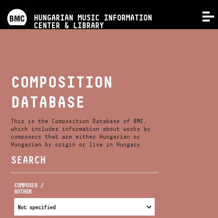
PROGRAMS
HUNGARIAN MUSIC INFORMATION
MENU
CENTER & LIBRARY
COMPETITIONS
TRAININGS
COMPOSITION
DATABASE
RELEASES
This is the Composition Database of BMC,
ABOUT US
which includes information about works by
composers that are either Hungarian or
Hungarian by origin or live in Hungary.
SEARCH
CONTACT
COMPOSER /
AUTHOR:
VIDEO GALLERY