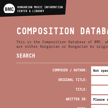
ARTIST DATABASE
HUNGARIAN MUSIC INFORMATION
CENTER & LIBRARY
COMPOSITION DATABASE
COMPOSITION DATAB
MUSIC LIBRARY, ONLINE
CATALOG
This is the Composition Database of BMC, w
are either Hungarian or Hungarian by origi
SEARCH
COMPOSER / AUTHOR:
ORIGINAL TITLE:
TITLE:
WRITTEN IN: