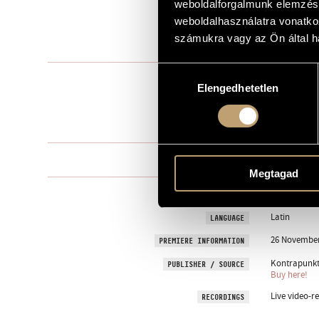
weboldalforgalmunk elemzésé
to Zoltán Pa
weboldalhasználatra vonatko
DEDICATION
számukra vagy az Ön által ha
2013
YEAR OF COMPOSITION
Hozzájárulás
Mixed choir
TYPE
Elengedhetetlen
kiválasztása
mixed choir 
INSTRUMENTATION
4 min
DURATION
One movem
MOVEMENTS, PARTS
Megtagad
liturgical
TEXT
Latin
LANGUAGE
26 November
PREMIERE INFORMATION
Kontrapunkt 
PUBLISHER / SOURCE
Buy here!
Live video-r
RECORDINGS