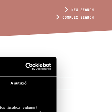
NEW SEARCH
COMPLEX SEARCH
A sütikről
tosításához, valamint