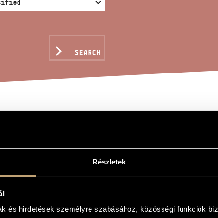
SEARCH
CTUS
Részletek
ál
mak és hirdetések személyre szabásához, közösségi funkciók biz
oir