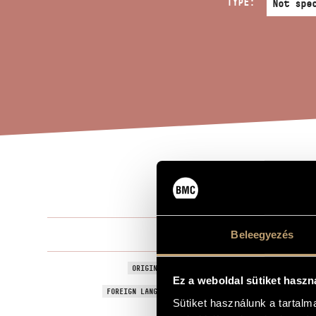
TYPE:
SAN
TITLE OF THE WORK
Tóth Péter
Beleegyezés
COMPOSER
Sanctus
ORIGINAL / HUNGARIAN TITLE
Ez a weboldal sütiket haszn
Sanctus
FOREIGN LANGUAGE / ENGLISH TITLE
Sütiket használunk a tartal
For mixed ch
SUBTITLE