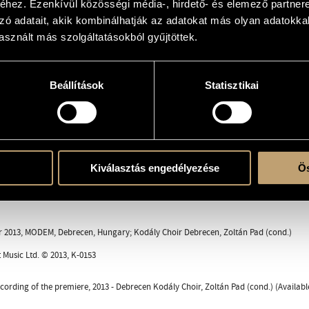
hez. Ezenkívül közösségi média-, hirdető- és elemező partner
d and the Debrecen Kodály Choir
zó adatait, akik kombinálhatják az adatokat más olyan adatokka
sznált más szolgáltatásokból gyűjtöttek.
Beállítások
Statisztikai
(S-S-A-A-T-T-B-B)
ent
Kiválasztás engedélyezése
Ös
 2013, MODEM, Debrecen, Hungary; Kodály Choir Debrecen, Zoltán Pad (cond.)
Music Ltd. © 2013, K-0153
ecording of the premiere, 2013 - Debrecen Kodály Choir, Zoltán Pad (cond.) (Availa