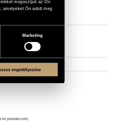
einkkel megosztjuk az Ön
l, amelyeket Ön adott meg
Marketing
szes engedélyezése
ble on youtube.com)