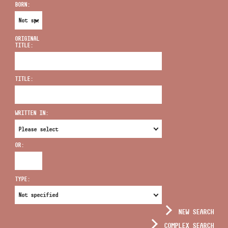
BORN:
ORIGINAL
TITLE:
ADDRESS
TITLE:
EMAIL
infokozpont@bmc.hu
WRITTEN IN:
PHONE
OR:
OPENING HOURS
TYPE:
NEW SEARCH
COMPLEX SEARCH