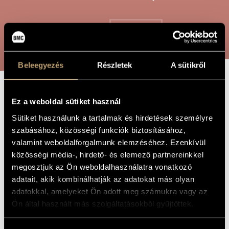
ARTIST DATABASE
COMPOSITION DATABASE
SEARCH
MUSIC LIBRARY, ONLINE CATALOG
Beleegyezés
Részletek
A sütikről
SILENZIO!
TITLE OF
Ez a weboldal sütiket használ
THE WORK
Sütiket használunk a tartalmak és hirdetések személyre
szabásához, közösségi funkciók biztosításához,
Balogh Máté
COMPOSER
valamint weboldalforgalmunk elemzéséhez. Ezenkívül
Silenzio!
ORIGINAL /
közösségi média-, hirdető- és elemező partnereinkkel
HUNGARIAN
megosztjuk az Ön weboldalhasználatra vonatkozó
TITLE
adatait, akik kombinálhatják az adatokat más olyan
Silenzio!
FOREIGN
LANGUAGE /
adatokkal, amelyeket Ön adott meg számukra vagy az
ENGLISH
Ön által használt más szolgáltatásokból gyűjtöttek.
TITLE
For solo suspended cymbal
SUBTITLE