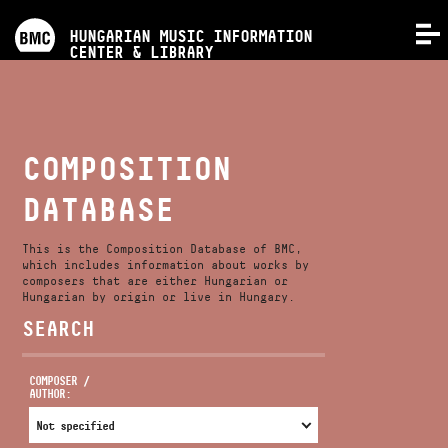
PROGRAMS
HUNGARIAN MUSIC INFORMATION
MENU
CENTER & LIBRARY
COMPETITIONS
TRAININGS
COMPOSITION
DATABASE
RELEASES
This is the Composition Database of BMC,
ABOUT US
which includes information about works by
composers that are either Hungarian or
Hungarian by origin or live in Hungary.
SEARCH
CONTACT
COMPOSER /
AUTHOR:
VIDEO GALLERY