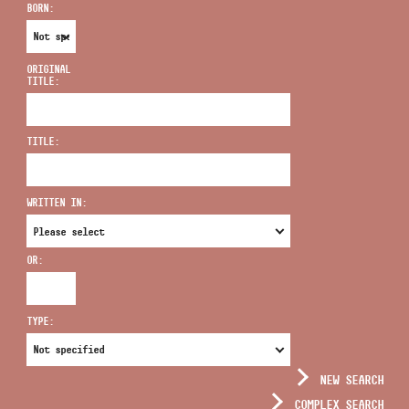
BORN:
ORIGINAL
TITLE:
ADDRESS
TITLE:
EMAIL
infokozpont@bmc.hu
WRITTEN IN:
PHONE
OR:
OPENING HOURS
TYPE:
NEW SEARCH
COMPLEX SEARCH