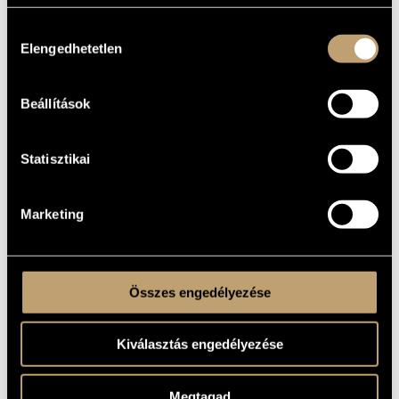
2014
YEAR OF
COMPOSITION
Hozzájárulás
Elengedhetetlen
kiválasztása
Instrumental solo
TYPE
1
NUMBER OF
PLAYERS
Beállítások
pf.
INSTRUMENTATION
5 min
DURATION
Statisztikai
1. half note = 56
MOVEMENTS,
2. Allegretto
PARTS
3. quarter note = 104
Marketing
Solo Music Budapest
PUBLISHER /
SOURCE
Grand Piano CD GP804, 2019 - István Kassai (pf.)
RECORDINGS
Összes engedélyezése
RECORDINGS
Kiválasztás engedélyezése
TITLE
PUBLISHER
Naxos
Megtagad