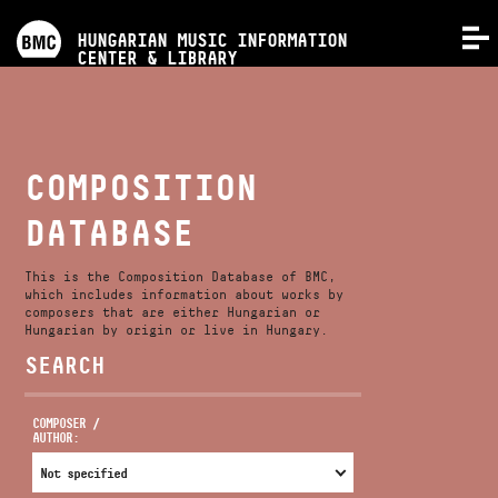
PROGRAMS
HUNGARIAN MUSIC INFORMATION
MENU
CENTER & LIBRARY
COMPETITIONS
TRAININGS
COMPOSITION
DATABASE
RELEASES
This is the Composition Database of BMC,
ABOUT US
which includes information about works by
composers that are either Hungarian or
Hungarian by origin or live in Hungary.
SEARCH
CONTACT
COMPOSER /
AUTHOR:
VIDEO GALLERY