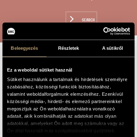
ARTIST DATABASE
COMPOSITION DATABASE
SEARCH
MUSIC LIBRARY, ONLINE CATALOG
Beleegyezés
Részletek
A sütikről
SONATINA FOR
TITLE OF
THE WORK
PIANO, OP. 136
Ez a weboldal sütiket használ
Sütiket használunk a tartalmak és hirdetések személyre
szabásához, közösségi funkciók biztosításához,
Balassa Sándor
COMPOSER
valamint weboldalforgalmunk elemzéséhez. Ezenkívül
közösségi média-, hirdető- és elemező partnereinkkel
Szonatína zongorára, Op. 136
ORIGINAL /
HUNGARIAN
megosztjuk az Ön weboldalhasználatra vonatkozó
TITLE
adatait, akik kombinálhatják az adatokat más olyan
Sonatina for Piano, Op. 136
FOREIGN
adatokkal, amelyeket Ön adott meg számukra vagy az
LANGUAGE /
ENGLISH
Ön által használt más szolgáltatásokból gyűjtöttek.
TITLE