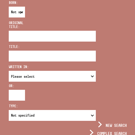
BORN:
ORIGINAL
TITLE:
ADDRESS
TITLE:
EMAIL
infokozpont@bmc.hu
WRITTEN IN:
PHONE
OR:
OPENING HOURS
TYPE:
NEW SEARCH
COMPLEX SEARCH