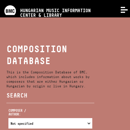
PROGRAMS
HUNGARIAN MUSIC INFORMATION
MENU
CENTER & LIBRARY
COMPETITIONS
TRAININGS
COMPOSITION
DATABASE
RELEASES
This is the Composition Database of BMC,
ABOUT US
which includes information about works by
composers that are either Hungarian or
Hungarian by origin or live in Hungary.
SEARCH
CONTACT
COMPOSER /
AUTHOR:
VIDEO GALLERY