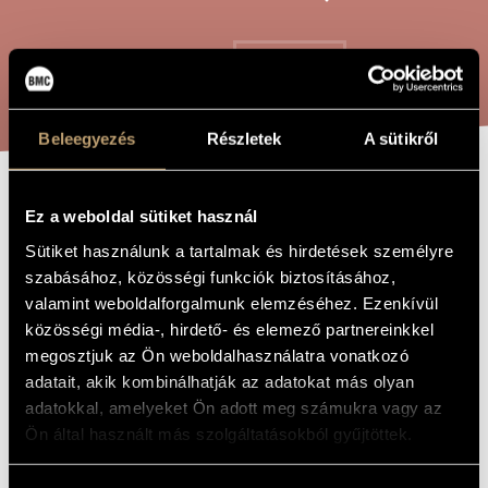
ARTIST DATABASE
COMPOSITION DATABASE
SEARCH
MUSIC LIBRARY, ONLINE CATALOG
Beleegyezés
Részletek
A sütikről
FAIRY DREAM
TITLE OF
Ez a weboldal sütiket használ
THE WORK
Sütiket használunk a tartalmak és hirdetések személyre
szabásához, közösségi funkciók biztosításához,
Hollós Máté
COMPOSER
valamint weboldalforgalmunk elemzéséhez. Ezenkívül
Tündérálom
ORIGINAL /
közösségi média-, hirdető- és elemező partnereinkkel
HUNGARIAN
megosztjuk az Ön weboldalhasználatra vonatkozó
TITLE
adatait, akik kombinálhatják az adatokat más olyan
Fairy Dream
FOREIGN
LANGUAGE /
adatokkal, amelyeket Ön adott meg számukra vagy az
ENGLISH
Ön által használt más szolgáltatásokból gyűjtöttek.
TITLE
Duet on the beginning verses of the poem with the same title
SUBTITLE
by Sándor Petőfi