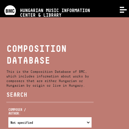
PROGRAMS
HUNGARIAN MUSIC INFORMATION
MENU
CENTER & LIBRARY
COMPETITIONS
TRAININGS
COMPOSITION
DATABASE
RELEASES
This is the Composition Database of BMC,
ABOUT US
which includes information about works by
composers that are either Hungarian or
Hungarian by origin or live in Hungary.
SEARCH
CONTACT
COMPOSER /
AUTHOR:
VIDEO GALLERY