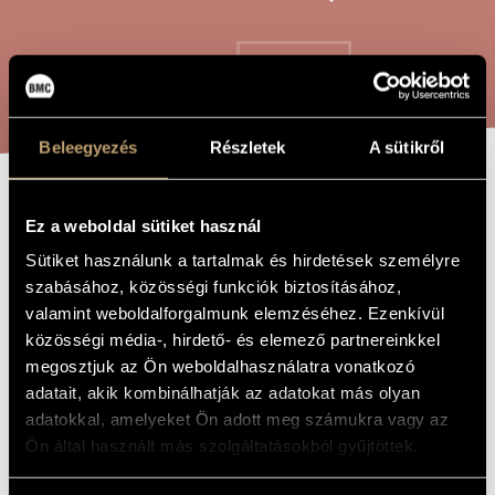
ARTIST DATABASE
COMPOSITION DATABASE
SEARCH
MUSIC LIBRARY, ONLINE CATALOG
Beleegyezés
Részletek
A sütikről
WIND ON THE
TITLE OF
Ez a weboldal sütiket használ
THE WORK
HILL
Sütiket használunk a tartalmak és hirdetések személyre
szabásához, közösségi funkciók biztosításához,
valamint weboldalforgalmunk elemzéséhez. Ezenkívül
Hollós Máté
COMPOSER
közösségi média-, hirdető- és elemező partnereinkkel
megosztjuk az Ön weboldalhasználatra vonatkozó
Wind on the Hill
ORIGINAL /
HUNGARIAN
adatait, akik kombinálhatják az adatokat más olyan
TITLE
adatokkal, amelyeket Ön adott meg számukra vagy az
Wind on the Hill
FOREIGN
Ön által használt más szolgáltatásokból gyűjtöttek.
LANGUAGE /
ENGLISH
TITLE