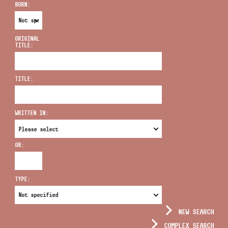
BORN:
ORIGINAL
TITLE:
ADDRESS
TITLE:
EMAIL
infokozpont@bmc.hu
WRITTEN IN:
PHONE
OR:
OPENING HOURS
TYPE:
NEW SEARCH
COMPLEX SEARCH