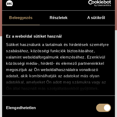
ARTIST DATABASE
COMPOSITION DATABASE
SEARCH
Beleegyezés
Részletek
A sütikről
MUSIC LIBRARY, ONLINE CATALOG
Ez a weboldal sütiket használ
Sütiket használunk a tartalmak és hirdetések személyre
TE TÚL,
szabásához, közösségi funkciók biztosításához,
TITLE OF
THE WORK
valamint weboldalforgalmunk elemzéséhez. Ezenkívül
RÓZSÁM, TE
közösségi média-, hirdető- és elemező partnereinkkel
TÚL...
megosztjuk az Ön weboldalhasználatra vonatkozó
adatait, akik kombinálhatják az adatokat más olyan
adatokkal, amelyeket Ön adott meg számukra vagy az
Hollós Máté
COMPOSER
Ön által használt más szolgáltatásokból gyűjtöttek.
Te túl, rózsám, te túl...
ORIGINAL /
HUNGARIAN
Hozzájárulás
TITLE
Elengedhetetlen
kiválasztása
Te túl, rózsám, te túl...
FOREIGN
LANGUAGE /
ENGLISH