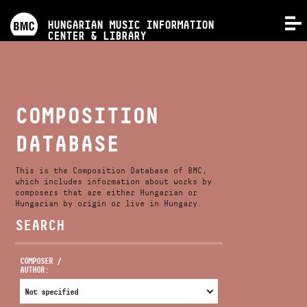
PROGRAMS
HUNGARIAN MUSIC INFORMATION
MENU
CENTER & LIBRARY
COMPETITIONS
TRAININGS
COMPOSITION
DATABASE
RELEASES
This is the Composition Database of BMC,
ABOUT US
which includes information about works by
composers that are either Hungarian or
Hungarian by origin or live in Hungary.
SEARCH
CONTACT
COMPOSER /
AUTHOR:
VIDEO GALLERY