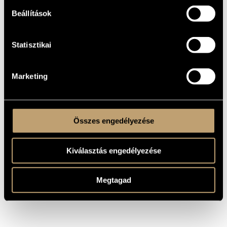
TITLE
Beállítások
2007
YEAR OF
COMPOSITION
Statisztikai
Chamber Music
TYPE
3
NUMBER OF
PLAYERS
Marketing
cl., vl., vla.
INSTRUMENTATION
5 min
DURATION
MS
PUBLISHER /
Összes engedélyezése
SOURCE
Kiválasztás engedélyezése
Megtagad