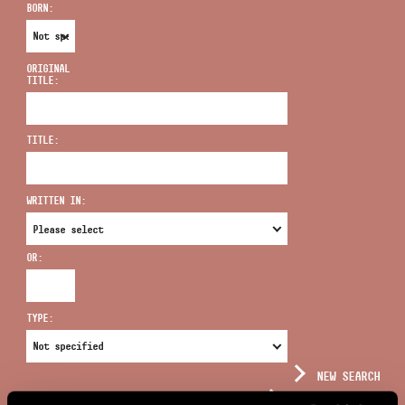
BORN:
ORIGINAL
TITLE:
ADDRESS
TITLE:
EMAIL
infokozpont@bmc.hu
WRITTEN IN:
PHONE
OR:
OPENING HOURS
TYPE:
NEW SEARCH
COMPLEX SEARCH