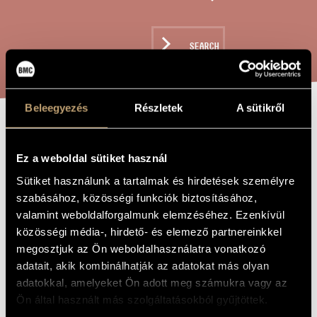
ARTIST DATABASE
COMPOSITION DATABASE
SEARCH
MUSIC LIBRARY, ONLINE CATALOG
Beleegyezés
Részletek
A sütikről
ARPERCUSSONATA
TITLE OF
THE WORK
Ez a weboldal sütiket használ
Sütiket használunk a tartalmak és hirdetések személyre
Hollós Máté
COMPOSER
szabásához, közösségi funkciók biztosításához,
Arpercussonata
ORIGINAL /
valamint weboldalforgalmunk elemzéséhez. Ezenkívül
HUNGARIAN
közösségi média-, hirdető- és elemező partnereinkkel
TITLE
megosztjuk az Ön weboldalhasználatra vonatkozó
Arpercussonata
FOREIGN
LANGUAGE /
adatait, akik kombinálhatják az adatokat más olyan
ENGLISH
TITLE
adatokkal, amelyeket Ön adott meg számukra vagy az
Ön által használt más szolgáltatásokból gyűjtöttek.
For harp and percussion
SUBTITLE