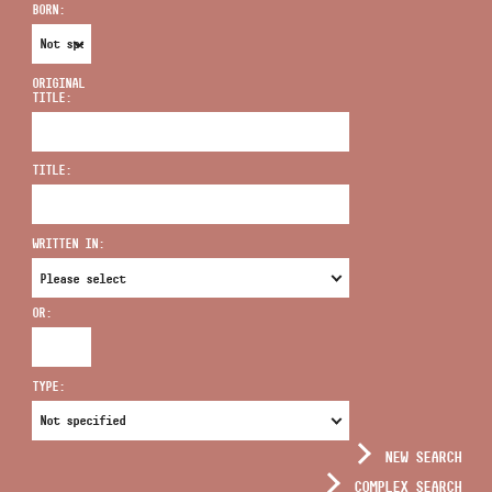
BORN:
ORIGINAL
TITLE:
ADDRESS
TITLE:
EMAIL
infokozpont@bmc.hu
WRITTEN IN:
PHONE
OR:
OPENING HOURS
TYPE:
NEW SEARCH
COMPLEX SEARCH