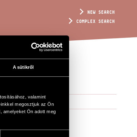
NEW SEARCH
COMPLEX SEARCH
A sütikről
tosításához, valamint
einkkel megosztjuk az Ön
l, amelyeket Ön adott meg