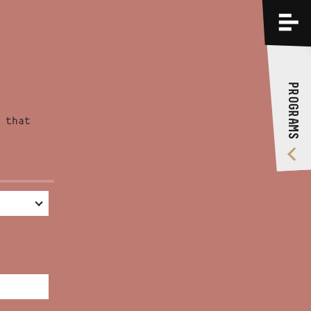
PROGRAMS
TRAININGS
PROGRAMS
ABOUT US
 that
VIDEO GALLERY