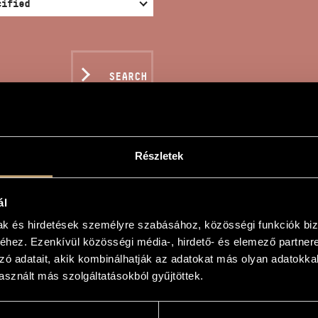
SEARCH
Részletek
ATA NO. 2
ál
mak és hirdetések személyre szabásához, közösségi funkciók biz
hez. Ezenkívül közösségi média-, hirdető- és elemező partner
zó adatait, akik kombinálhatják az adatokat más olyan adatokka
sznált más szolgáltatásokból gyűjtöttek.
2