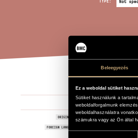
TYPE:
Beleegyezés
SON
TITLE OF THE WORK
Ez a weboldal sütiket haszn
Sütiket használunk a tartal
Hollós Máté
COMPOSER
weboldalforgalmunk elemzésé
weboldalhasználatra vonatko
II. szonáta
ORIGINAL / HUNGARIAN TITLE
számukra vagy az Ön által ha
Sonata No. 
FOREIGN LANGUAGE / ENGLISH TITLE
Hozzájárulás
2004
YEAR OF COMPOSITION