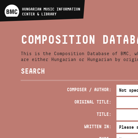
ARTIST DATABASE
HUNGARIAN MUSIC INFORMATION
CENTER & LIBRARY
COMPOSITION DATABASE
COMPOSITION DATAB
MUSIC LIBRARY, ONLINE
CATALOG
This is the Composition Database of BMC, w
are either Hungarian or Hungarian by origi
SEARCH
COMPOSER / AUTHOR:
ORIGINAL TITLE:
TITLE:
WRITTEN IN: