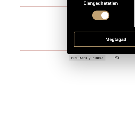
Elengedhetetlen
kiválasztása
Instrumental
TYPE
1
NUMBER OF PLAYERS
pf.
INSTRUMENTATION
Megtagad
11 min
DURATION
MS
PUBLISHER / SOURCE