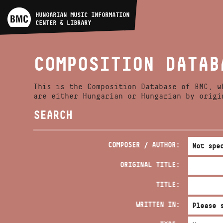
ARTIST DATABASE
HUNGARIAN MUSIC INFORMATION
CENTER & LIBRARY
COMPOSITION DATABASE
COMPOSITION DATAB
MUSIC LIBRARY, ONLINE
CATALOG
This is the Composition Database of BMC, w
are either Hungarian or Hungarian by origi
SEARCH
COMPOSER / AUTHOR:
ORIGINAL TITLE:
TITLE:
WRITTEN IN: