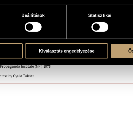
Beállítások
Statisztikai
(S-A-T-B)
ent
la
Kiválasztás engedélyezése
Ös
Propaganda Institute (NPI) 1975
 text by Gyula Takács