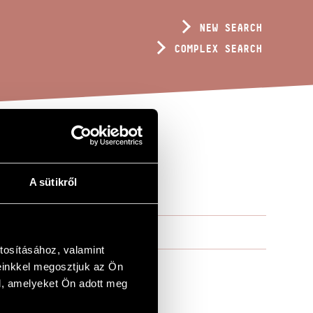
NEW SEARCH
COMPLEX SEARCH
A sütikről
tosításához, valamint
einkkel megosztjuk az Ön
l, amelyeket Ön adott meg