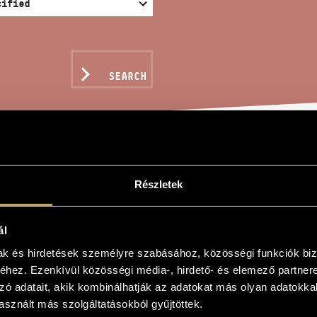
SEARCH
E A TRUE TRIP!
Részletek
ál
s
mak és hirdetések személyre szabásához, közösségi funkciók biz
hez. Ezenkívül közösségi média-, hirdető- és elemező partner
zó adatait, akik kombinálhatják az adatokat más olyan adatokka
Trip!
sznált más szolgáltatásokból gyűjtöttek.