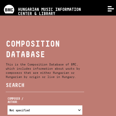
PROGRAMS
HUNGARIAN MUSIC INFORMATION
MENU
CENTER & LIBRARY
COMPETITIONS
TRAININGS
COMPOSITION
DATABASE
RELEASES
This is the Composition Database of BMC,
ABOUT US
which includes information about works by
composers that are either Hungarian or
Hungarian by origin or live in Hungary.
SEARCH
CONTACT
COMPOSER /
AUTHOR:
VIDEO GALLERY