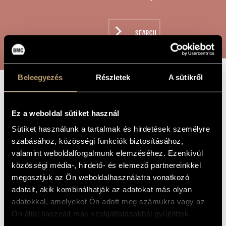
ARTIST DATABASE
COMPOSITION DATABASE
SEARCH
MUSIC LIBRARY, ONLINE CATALOG
Beleegyezés
Részletek
A sütikről
ESZTERGOM´S
TITLE OF
THE WORK
NEMESIS -
Ez a weboldal sütiket használ
STRIGONII FATA
Sütiket használunk a tartalmak és hirdetések személyre
szabásához, közösségi funkciók biztosításához,
valamint weboldalforgalmunk elemzéséhez. Ezenkívül
Bárdos Lajos
COMPOSER
közösségi média-, hirdető- és elemező partnereinkkel
megosztjuk az Ön weboldalhasználatra vonatkozó
Esztergom sorsáról - Strigonii fata
ORIGINAL /
adatait, akik kombinálhatják az adatokat más olyan
HUNGARIAN
TITLE
adatokkal, amelyeket Ön adott meg számukra vagy az
Esztergom´s Nemesis - Strigonii fata
FOREIGN
Ön által használt más szolgáltatásokból gyűjtöttek.
LANGUAGE /
ENGLISH