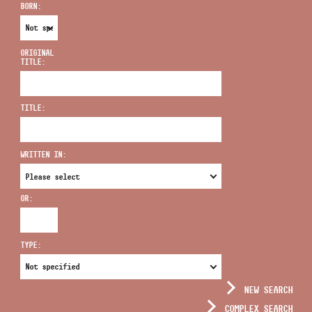
BORN:
ORIGINAL
TITLE:
ADDRESS
TITLE:
EMAIL
infokozpont@bmc.hu
WRITTEN IN:
PHONE
OR:
OPENING HOURS
TYPE:
NEW SEARCH
COMPLEX SEARCH