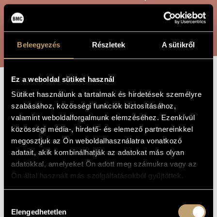
ARTIST DATABASE
COMPOSITION DATABASE
SEARCH
Beleegyezés
Részletek
A sütikről
MUSIC LIBRARY, ONLINE CATALOG
Ez a weboldal sütiket használ
MASS OF SAINT
Sütiket használunk a tartalmak és hirdetések személyre
TITLE OF
THE WORK
szabásához, közösségi funkciók biztosításához,
ADALBERT
valamint weboldalforgalmunk elemzéséhez. Ezenkívül
közösségi média-, hirdető- és elemező partnereinkkel
megosztjuk az Ön weboldalhasználatra vonatkozó
Bárdos Lajos
COMPOSER
adatait, akik kombinálhatják az adatokat más olyan
Szent Adalbert miséje
ORIGINAL /
adatokkal, amelyeket Ön adott meg számukra vagy az
HUNGARIAN
Ön által használt más szolgáltatásokból gyűjtöttek.
TITLE
Mass of Saint Adalbert
FOREIGN
LANGUAGE /
Hozzájárulás
ENGLISH
TITLE
Elengedhetetlen
kiválasztása