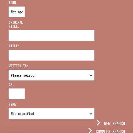
BORN:
ORIGINAL
TITLE:
ADDRESS
TITLE:
EMAIL
infokozpont@bmc.hu
WRITTEN IN:
PHONE
OR:
OPENING HOURS
TYPE:
NEW SEARCH
COMPLEX SEARCH