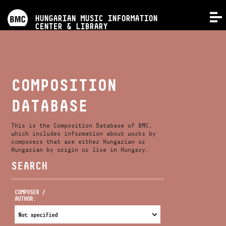
PROGRAMS
HUNGARIAN MUSIC INFORMATION
MENU
CENTER & LIBRARY
COMPETITIONS
TRAININGS
COMPOSITION
DATABASE
RELEASES
This is the Composition Database of BMC,
ABOUT US
which includes information about works by
composers that are either Hungarian or
Hungarian by origin or live in Hungary.
SEARCH
CONTACT
COMPOSER /
AUTHOR:
VIDEO GALLERY