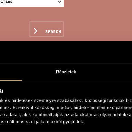
SEARCH
Részletek
EMORY OF HAPPINESS
ál
ály
mak és hirdetések személyre szabásához, közösségi funkciók biz
hez. Ezenkívül közösségi média-, hirdető- és elemező partner
mléke
zó adatait, akik kombinálhatják az adatokat más olyan adatokka
 Happiness
sznált más szolgáltatásokból gyűjtöttek.