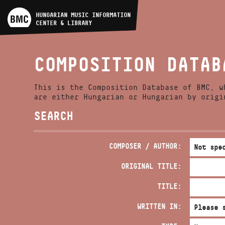
ARTIST DATABASE
HUNGARIAN MUSIC INFORMATION
CENTER & LIBRARY
COMPOSITION DATABASE
COMPOSITION DATAB
MUSIC LIBRARY, ONLINE
CATALOG
This is the Composition Database of BMC, w
are either Hungarian or Hungarian by origi
SEARCH
COMPOSER / AUTHOR:
ORIGINAL TITLE:
TITLE:
WRITTEN IN: