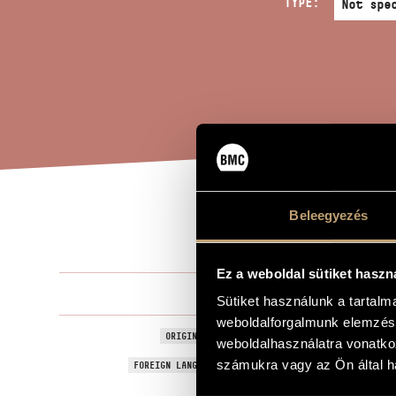
TYPE:
Beleegyezés
A M
TITLE OF THE WORK
Ez a weboldal sütiket haszn
Mosonyi Mih
COMPOSER
Sütiket használunk a tartal
weboldalforgalmunk elemzésé
Boldogság e
ORIGINAL / HUNGARIAN TITLE
weboldalhasználatra vonatko
A Memory of
számukra vagy az Ön által ha
FOREIGN LANGUAGE / ENGLISH TITLE
1870
YEAR OF COMPOSITION