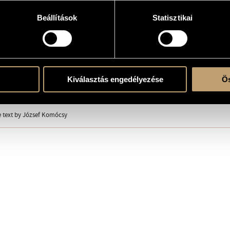
Beállítások
Statisztikai
ent
ózsef
Kiválasztás engedélyezése
Ös
avölgyi and Co. 1870
 text by József Komócsy