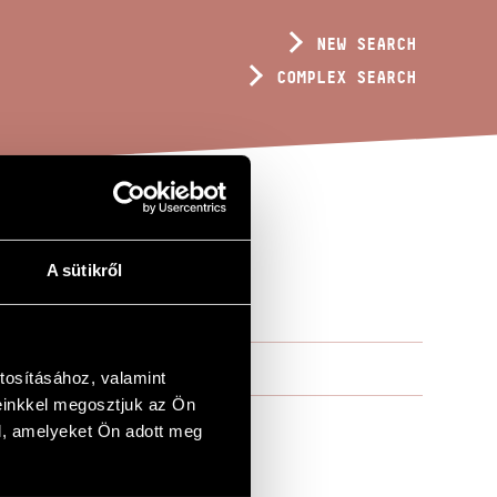
NEW SEARCH
COMPLEX SEARCH
A sütikről
tosításához, valamint
einkkel megosztjuk az Ön
l, amelyeket Ön adott meg