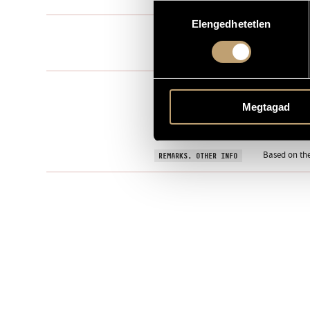
Hozzájárulás
Elengedhetetlen
kiválasztása
Vocal music
TYPE
One movem
MOVEMENTS, PARTS
KOMÓCSY, J
TEXT
Megtagad
Hungarian
LANGUAGE
Edition Rózs
PUBLISHER / SOURCE
Based on the
REMARKS, OTHER INFO