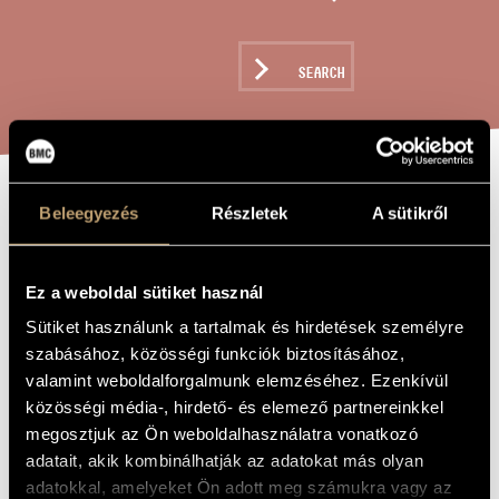
ARTIST DATABASE
COMPOSITION DATABASE
SEARCH
MUSIC LIBRARY, ONLINE CATALOG
HOMMAGE TO THE
Beleegyezés
Részletek
A sütikről
TITLE OF
THE WORK
SPIRIT OF
FERENC
Ez a weboldal sütiket használ
KAZINCZY
Sütiket használunk a tartalmak és hirdetések személyre
szabásához, közösségi funkciók biztosításához,
valamint weboldalforgalmunk elemzéséhez. Ezenkívül
Mosonyi Mihály
COMPOSER
közösségi média-, hirdető- és elemező partnereinkkel
megosztjuk az Ön weboldalhasználatra vonatkozó
Hódolat Kazinczy Ferenc szellemének
ORIGINAL /
adatait, akik kombinálhatják az adatokat más olyan
HUNGARIAN
TITLE
adatokkal, amelyeket Ön adott meg számukra vagy az