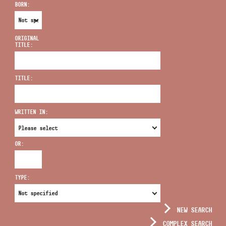
BORN:
ORIGINAL
TITLE:
ADDRESS
TITLE:
EMAIL
infokozpont@bmc.hu
WRITTEN IN:
PHONE
OR:
OPENING HOURS
TYPE:
NEW SEARCH
COMPLEX SEARCH