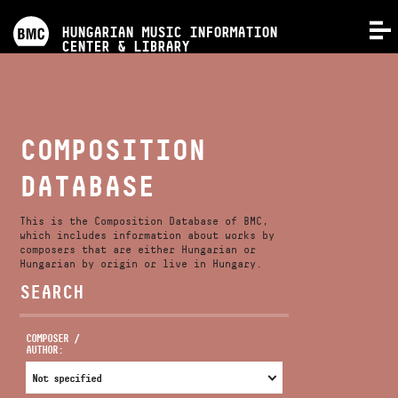
PROGRAMS
HUNGARIAN MUSIC INFORMATION
MENU
CENTER & LIBRARY
COMPETITIONS
TRAININGS
COMPOSITION
DATABASE
RELEASES
This is the Composition Database of BMC,
ABOUT US
which includes information about works by
composers that are either Hungarian or
Hungarian by origin or live in Hungary.
SEARCH
CONTACT
COMPOSER /
AUTHOR:
VIDEO GALLERY