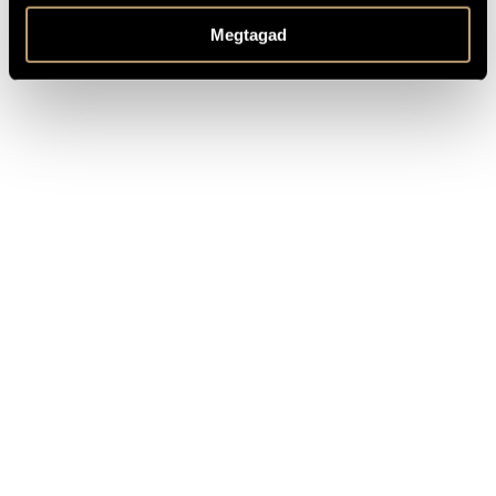
TITLE
PUBLISHER
Megtagad
Marco Polo
(Naxos)