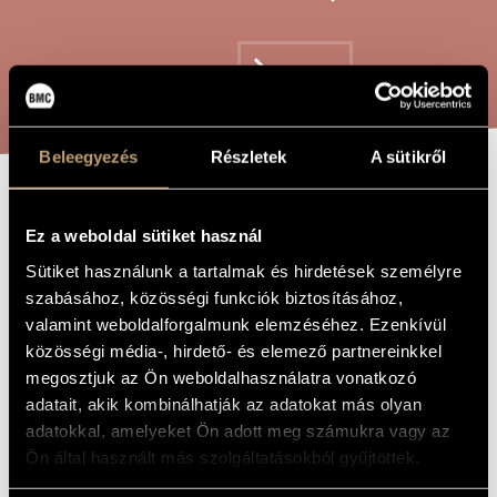
ARTIST DATABASE
COMPOSITION DATABASE
SEARCH
MUSIC LIBRARY, ONLINE CATALOG
Beleegyezés
Részletek
A sütikről
PUSZTA LIFE
TITLE OF
THE WORK
Ez a weboldal sütiket használ
Sütiket használunk a tartalmak és hirdetések személyre
Mosonyi Mihály
COMPOSER
szabásához, közösségi funkciók biztosításához,
valamint weboldalforgalmunk elemzéséhez. Ezenkívül
Pusztai élet
ORIGINAL /
HUNGARIAN
közösségi média-, hirdető- és elemező partnereinkkel
TITLE
megosztjuk az Ön weboldalhasználatra vonatkozó
Puszta Life
FOREIGN
adatait, akik kombinálhatják az adatokat más olyan
LANGUAGE /
ENGLISH
adatokkal, amelyeket Ön adott meg számukra vagy az
TITLE
Ön által használt más szolgáltatásokból gyűjtöttek.
1857
YEAR OF
COMPOSITION