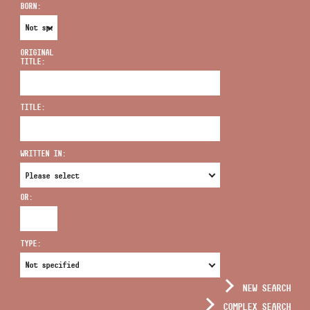
BORN:
ORIGINAL
TITLE:
ADDRESS
TITLE:
EMAIL
infokozpont@bmc.hu
WRITTEN IN:
PHONE
OR:
OPENING HOURS
TYPE:
NEW SEARCH
COMPLEX SEARCH