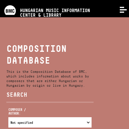
PROGRAMS
HUNGARIAN MUSIC INFORMATION
MENU
CENTER & LIBRARY
COMPETITIONS
TRAININGS
COMPOSITION
DATABASE
RELEASES
This is the Composition Database of BMC,
ABOUT US
which includes information about works by
composers that are either Hungarian or
Hungarian by origin or live in Hungary.
SEARCH
CONTACT
COMPOSER /
AUTHOR:
VIDEO GALLERY