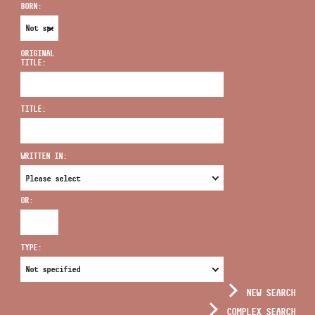
BORN:
ORIGINAL
TITLE:
ADDRESS
TITLE:
EMAIL
infokozpont@bmc.hu
WRITTEN IN:
PHONE
OR:
OPENING HOURS
TYPE:
NEW SEARCH
COMPLEX SEARCH