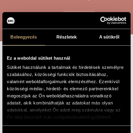
ARTIST DATABASE
COMPOSITION DATABASE
SEARCH
MUSIC LIBRARY, ONLINE CATALOG
Beleegyezés
Részletek
A sütikről
BLESSED ST.
Ez a weboldal sütiket használ
TITLE OF
THE WORK
STEPHEN
Sütiket használunk a tartalmak és hirdetések személyre
szabásához, közösségi funkciók biztosításához,
valamint weboldalforgalmunk elemzéséhez. Ezenkívül
Bárdos Lajos
COMPOSER
közösségi média-, hirdető- és elemező partnereinkkel
megosztjuk az Ön weboldalhasználatra vonatkozó
Áldott Szent István
ORIGINAL /
adatait, akik kombinálhatják az adatokat más olyan
HUNGARIAN
TITLE
adatokkal, amelyeket Ön adott meg számukra vagy az
Blessed St. Stephen
FOREIGN
Ön által használt más szolgáltatásokból gyűjtöttek.
LANGUAGE /
ENGLISH
TITLE