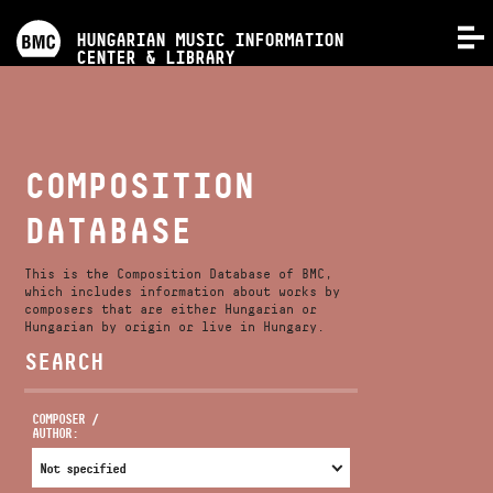
PROGRAMS
HUNGARIAN MUSIC INFORMATION
MENU
CENTER & LIBRARY
COMPETITIONS
TRAININGS
COMPOSITION
DATABASE
RELEASES
This is the Composition Database of BMC,
ABOUT US
which includes information about works by
composers that are either Hungarian or
Hungarian by origin or live in Hungary.
SEARCH
CONTACT
COMPOSER /
AUTHOR:
VIDEO GALLERY